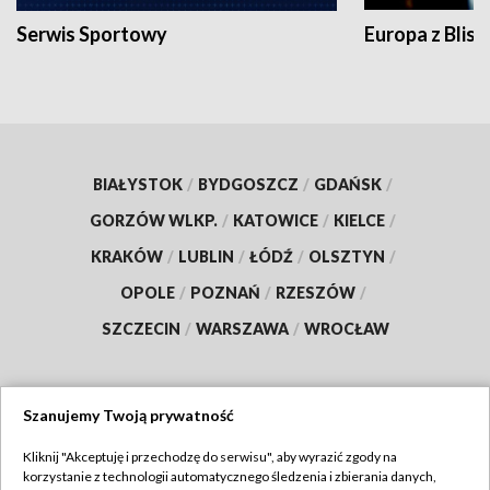
Serwis Sportowy
Europa z Blisk
BIAŁYSTOK
/
BYDGOSZCZ
/
GDAŃSK
/
GORZÓW WLKP.
/
KATOWICE
/
KIELCE
/
KRAKÓW
/
LUBLIN
/
ŁÓDŹ
/
OLSZTYN
/
OPOLE
/
POZNAŃ
/
RZESZÓW
/
SZCZECIN
/
WARSZAWA
/
WROCŁAW
Szanujemy Twoją prywatność
Dołącz do nas:
Kliknij "Akceptuję i przechodzę do serwisu", aby wyrazić zgody na
korzystanie z technologii automatycznego śledzenia i zbierania danych,
TVP