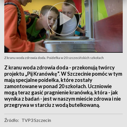
Z kranu woda zdrowia doda. Poidełka w 20 szczecińskich szkołach
Z kranu woda zdrowia doda - przekonują twórcy
projektu „Pij Kranówkę”. W Szczecinie pomóc w tym
mają specjalne poidełka, które zostały
zamontowane w ponad 20 szkołach. Uczniowie
mogą teraz gasić pragnienie kranówką, która - jak
wynika z badań - jest w naszym mieście zdrowa i nie
przegrywa w starciu z wodą butelkowaną.
Źródło:
TVP3 Szczecin