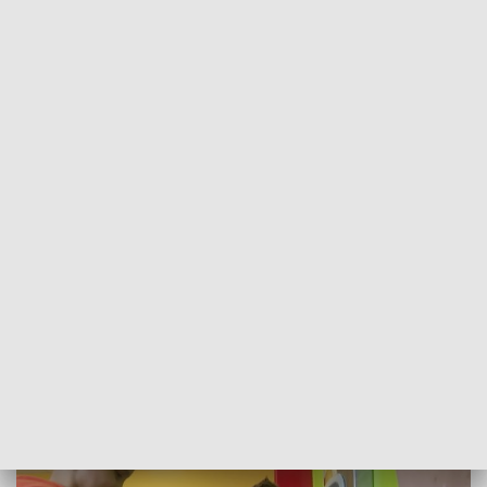
POWRÓT DO
SZCZECIN
TVP REGIONY
Z kranu woda zdrowia doda. Poidełka w
20 szczecińskich szkołach [WIDEO]
2023-10-24
Dominika Choroszko / kb