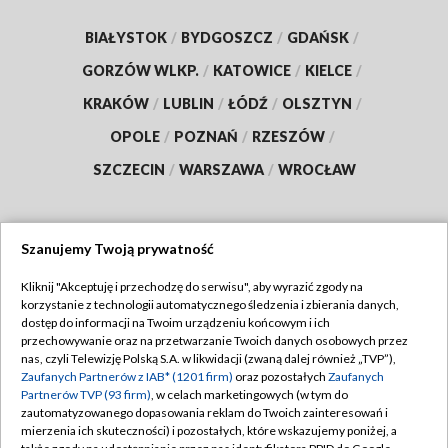
BIAŁYSTOK
/
BYDGOSZCZ
/
GDAŃSK
/
GORZÓW WLKP.
/
KATOWICE
/
KIELCE
/
KRAKÓW
/
LUBLIN
/
ŁÓDŹ
/
OLSZTYN
/
OPOLE
/
POZNAŃ
/
RZESZÓW
/
SZCZECIN
/
WARSZAWA
/
WROCŁAW
Szanujemy Twoją prywatność
Dołącz do nas:
Kliknij "Akceptuję i przechodzę do serwisu", aby wyrazić zgody na
korzystanie z technologii automatycznego śledzenia i zbierania danych,
TVP
dostęp do informacji na Twoim urządzeniu końcowym i ich
Abonament TVP
przechowywanie oraz na przetwarzanie Twoich danych osobowych przez
Regulamin TVP
nas, czyli Telewizję Polską S.A. w likwidacji (zwaną dalej również „TVP”),
Emisja w TVP
Polityka prywatności
Zaufanych Partnerów z IAB* (1201 firm)
oraz pozostałych
Zaufanych
Partnerów TVP (93 firm)
, w celach marketingowych (w tym do
Centrum informacji TVP
Moje zgody
zautomatyzowanego dopasowania reklam do Twoich zainteresowań i
mierzenia ich skuteczności) i pozostałych, które wskazujemy poniżej, a
Naziemna Telewizja Cyfrowa
Pomoc