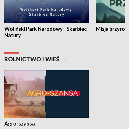
Woliński Park Narodowy - Skarbiec
Misja przyrod
Natury
ROLNICTWO I WIEŚ
Agro-szansa