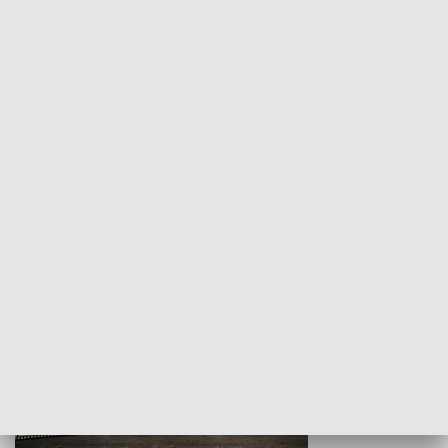
Z indeksem w ręku
Droga po suk
HISTORIA