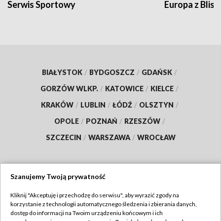
Serwis Sportowy
Europa z Blisk
BIAŁYSTOK
/
BYDGOSZCZ
/
GDAŃSK
/
GORZÓW WLKP.
/
KATOWICE
/
KIELCE
/
KRAKÓW
/
LUBLIN
/
ŁÓDŹ
/
OLSZTYN
/
OPOLE
/
POZNAŃ
/
RZESZÓW
/
SZCZECIN
/
WARSZAWA
/
WROCŁAW
Szanujemy Twoją prywatność
Dołącz do nas:
Kliknij "Akceptuję i przechodzę do serwisu", aby wyrazić zgody na
korzystanie z technologii automatycznego śledzenia i zbierania danych,
TVP
dostęp do informacji na Twoim urządzeniu końcowym i ich