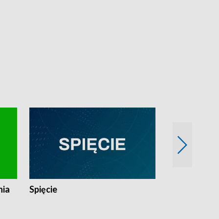
nia
Spięcie
Niedziałkow