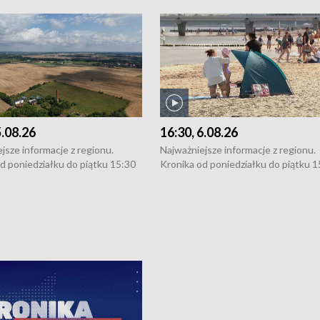
5.08.26
16:30, 6.08.26
jsze informacje z regionu.
Najważniejsze informacje z regionu.
d poniedziałku do piątku 15:30
Kronika od poniedziałku do piątku 1
16:30 (+ rozmowa), 18:30, 21:30.
(flesz), 16:30 (+ rozmowa), 18:30, 21
y i święta 15:30 i 16:30
W weekendy i święta 15:30 i 16:30
8:30 i 21:30. Dziennikarze czekają
(flesz), 18:30 i 21:30. Dziennikarze c
a zgłoszenia: Szczecin - tel. 91-
na Państwa zgłoszenia: Szczecin - te
0, Koszalin - tel. 94-34-50-054,
4 8-10-400, Koszalin - tel. 94-34-50
ronika@tvp.pl.
e-mail: kronika@tvp.pl.