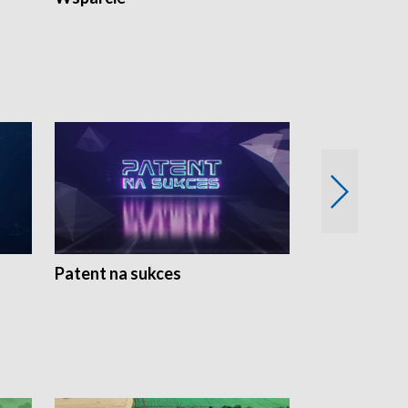
Patent na sukces
Rolnictwo w 