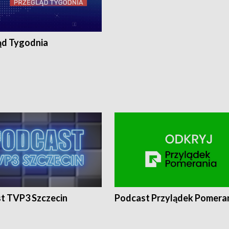
ąd Tygodnia
t TVP3 Szczecin
Podcast Przylądek Pomera