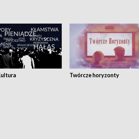
Kultura
Twórcze horyzonty