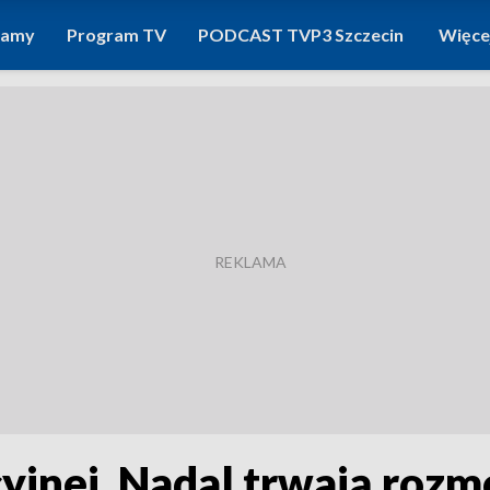
ramy
Program TV
PODCAST TVP3 Szczecin
Więce
jnej. Nadal trwają rozm