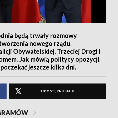
dnia będą trwały rozmowy
 utworzenia nowego rządu.
icji Obywatelskiej, Trzeciej Drogi i
łomem. Jak mówią politycy opozycji,
poczekać jeszcze kilka dni.
UDOSTĘPNIJ NA X
OGRAMÓW