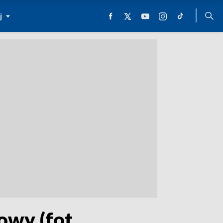
j
owy (fot.