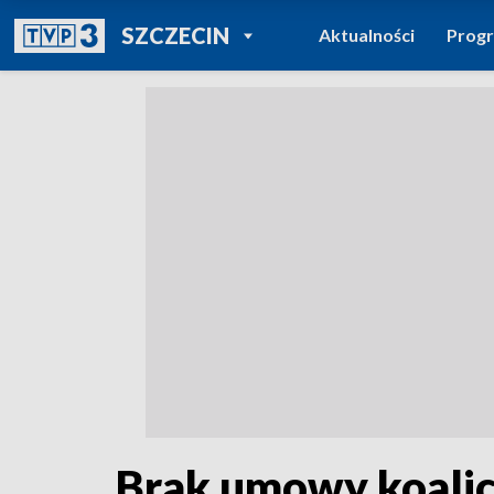
POWRÓT DO
SZCZECIN
Aktualności
Prog
TVP REGIONY
Brak umowy koalicy