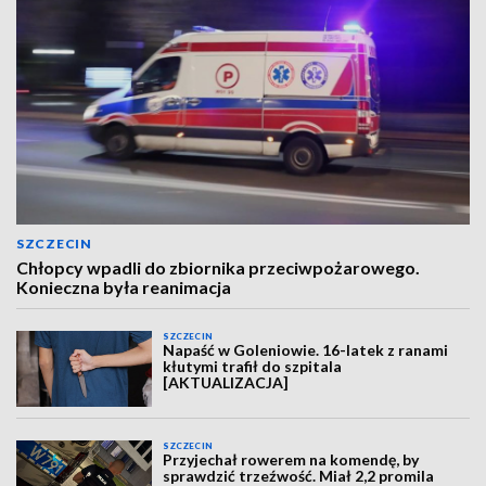
SZCZECIN
Chłopcy wpadli do zbiornika przeciwpożarowego.
Konieczna była reanimacja
SZCZECIN
Napaść w Goleniowie. 16-latek z ranami
kłutymi trafił do szpitala
[AKTUALIZACJA]
SZCZECIN
Przyjechał rowerem na komendę, by
sprawdzić trzeźwość. Miał 2,2 promila