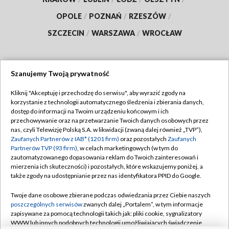
OPOLE
/
POZNAŃ
/
RZESZÓW
/
SZCZECIN
/
WARSZAWA
/
WROCŁAW
Szanujemy Twoją prywatność
Dołącz do nas:
Kliknij "Akceptuję i przechodzę do serwisu", aby wyrazić zgody na
korzystanie z technologii automatycznego śledzenia i zbierania danych,
TVP
dostęp do informacji na Twoim urządzeniu końcowym i ich
Abonament TVP
przechowywanie oraz na przetwarzanie Twoich danych osobowych przez
Regulamin TVP
nas, czyli Telewizję Polską S.A. w likwidacji (zwaną dalej również „TVP”),
Emisja w TVP
Polityka prywatności
Zaufanych Partnerów z IAB* (1201 firm)
oraz pozostałych
Zaufanych
Partnerów TVP (93 firm)
, w celach marketingowych (w tym do
Centrum informacji TVP
Moje zgody
zautomatyzowanego dopasowania reklam do Twoich zainteresowań i
mierzenia ich skuteczności) i pozostałych, które wskazujemy poniżej, a
Naziemna Telewizja Cyfrowa
Pomoc
także zgody na udostępnianie przez nas identyfikatora PPID do Google.
Sklep TVP
Biuro reklamy
Twoje dane osobowe zbierane podczas odwiedzania przez Ciebie naszych
Rada Programowa
Kontakt
poszczególnych serwisów
zwanych dalej „Portalem”, w tym informacje
zapisywane za pomocą technologii takich jak: pliki cookie, sygnalizatory
System NOS
WWW lub innych podobnych technologii umożliwiających świadczenie