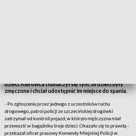
Policja zatrzymała mężczyznę, który przewoził w bagażniku troje dzieci
Funkcjonariusze szczecińskiej drogówki zatrzymali
mężczyznę, który przewoził w bagażniku troje
dzieci. Kierowca tłumaczył się tym, że dzieci były
zmęczone i chciał udostępnić im miejsce do spania.
- Po zgłoszeniu przez jednego z uczestników ruchu
drogowego, patrol policji ze szczecińskiej drogówki
zatrzymał od kontroli pojazd, w którym mężczyzna miał
przewozić w bagażniku troje dzieci. Okazało się to prawdą -
przekazał oficer prasowy Komendy Miejskiej Policji w