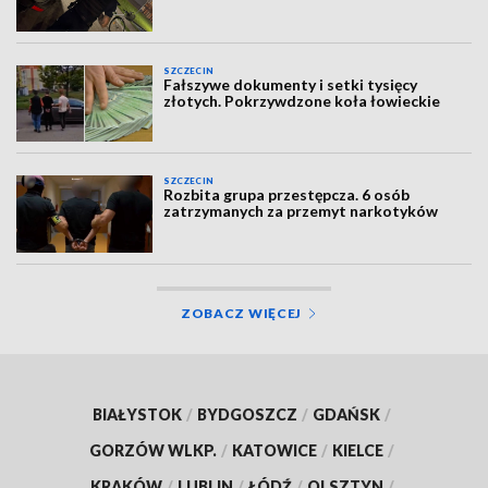
SZCZECIN
Fałszywe dokumenty i setki tysięcy
złotych. Pokrzywdzone koła łowieckie
SZCZECIN
Rozbita grupa przestępcza. 6 osób
zatrzymanych za przemyt narkotyków
ZOBACZ WIĘCEJ
BIAŁYSTOK
/
BYDGOSZCZ
/
GDAŃSK
/
GORZÓW WLKP.
/
KATOWICE
/
KIELCE
/
KRAKÓW
/
LUBLIN
/
ŁÓDŹ
/
OLSZTYN
/