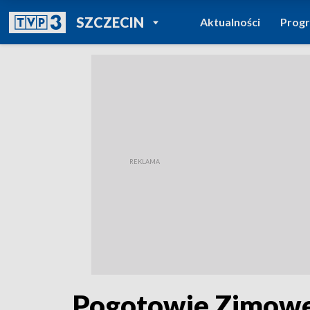
POWRÓT DO
SZCZECIN
Aktualności
Prog
TVP REGIONY
Pogotowie Zimowe