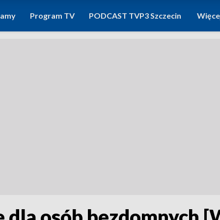
ramy
Program TV
PODCAST TVP3 Szczecin
Więce
 dla osób bezdomnych 