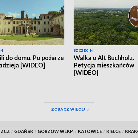
IN
SZCZECIN
li do domu. Po pożarze
Walka o Alt Buchholz.
nadzieja [WIDEO]
Petycja mieszkańców
[WIDEO]
ZOBACZ WIĘCEJ
SZCZ
/
GDAŃSK
/
GORZÓW WLKP.
/
KATOWICE
/
KIELCE
/
KRA