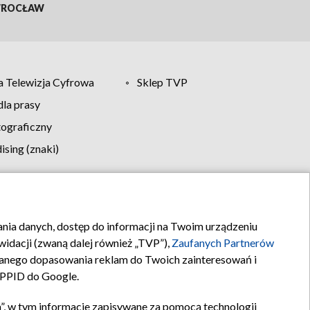
ROCŁAW
 Telewizja Cyfrowa
Sklep TVP
la prasy
tograficzny
sing (znaki)
klamy
Kontakt
rania danych, dostęp do informacji na Twoim urządzeniu
idacji (zwaną dalej również „TVP”),
Zaufanych Partnerów
anego dopasowania reklam do Twoich zainteresowań i
a PPID do Google.
”, w tym informacje zapisywane za pomocą technologii