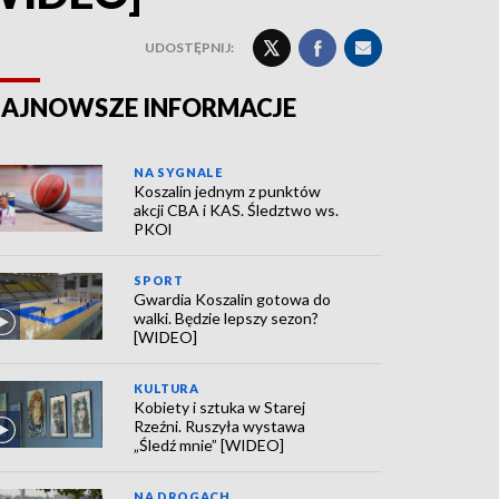
UDOSTĘPNIJ:
AJNOWSZE INFORMACJE
NA SYGNALE
Koszalin jednym z punktów
akcji CBA i KAS. Śledztwo ws.
PKOl
SPORT
Gwardia Koszalin gotowa do
walki. Będzie lepszy sezon?
[WIDEO]
KULTURA
Kobiety i sztuka w Starej
Rzeźni. Ruszyła wystawa
„Śledź mnie” [WIDEO]
NA DROGACH