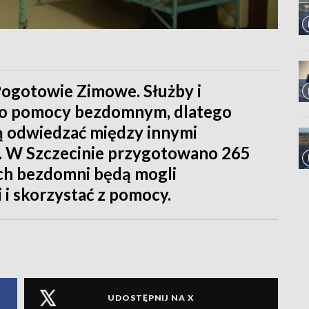
 Pogotowie Zimowe. Służby i
 do pomocy bezdomnym, dlatego
 odwiedzać między innymi
e. W Szczecinie przygotowano 265
ych bezdomni będą mogli
 i skorzystać z pomocy.
UDOSTĘPNIJ NA X