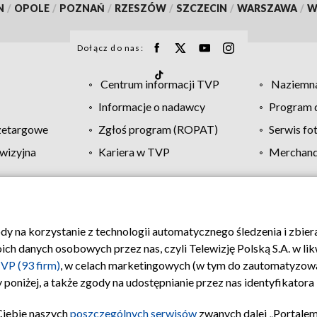
N
/
OPOLE
/
POZNAŃ
/
RZESZÓW
/
SZCZECIN
/
WARSZAWA
/
W
Dołącz do nas:
Centrum informacji TVP
Naziemna
Informacje o nadawcy
Program d
zetargowe
Zgłoś program (ROPAT)
Serwis fo
wizyjna
Kariera w TVP
Merchandi
Polityka prywatności
Moje zgody
Pomoc
Biuro re
ody na korzystanie z technologii automatycznego śledzenia i zbie
 danych osobowych przez nas, czyli Telewizję Polską S.A. w likw
VP (93 firm)
, w celach marketingowych (w tym do zautomatyzow
 poniżej, a także zgody na udostępnianie przez nas identyfikator
Ciebie naszych
poszczególnych serwisów
zwanych dalej „Portalem