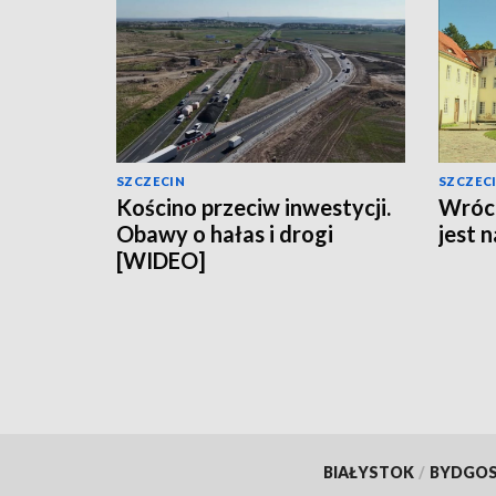
SZCZECIN
SZCZEC
Kościno przeciw inwestycji.
Wróci
Obawy o hałas i drogi
jest 
[WIDEO]
BIAŁYSTOK
/
BYDGO