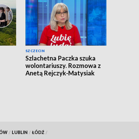
SZCZECIN
Szlachetna Paczka szuka
wolontariuszy. Rozmowa z
Anetą Rejczyk-Matysiak
[WIDEO]
KÓW
/
LUBLIN
/
ŁÓDŹ
/