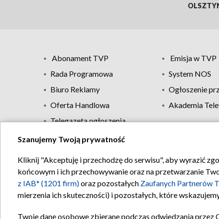
OLSZTY
Abonament TVP
Emisja w TVP
Rada Programowa
System NOS
Biuro Reklamy
Ogłoszenie pr
Oferta Handlowa
Akademia Tele
Telegazeta ogłoszenia
Szanujemy Twoją prywatność
Regulamin TVP
Kliknij "Akceptuję i przechodzę do serwisu", aby wyrazić zg
końcowym i ich przechowywanie oraz na przetwarzanie Twoich
z IAB* (1201 firm)
oraz pozostałych
Zaufanych Partnerów T
mierzenia ich skuteczności) i pozostałych, które wskazujemy
Twoje dane osobowe zbierane podczas odwiedzania przez 