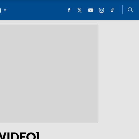
j
[WIDEO]