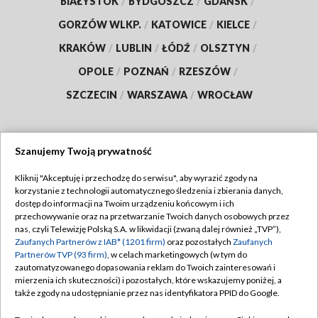
BIAŁYSTOK
/
BYDGOSZCZ
/
GDAŃSK
/
GORZÓW WLKP.
/
KATOWICE
/
KIELCE
/
KRAKÓW
/
LUBLIN
/
ŁÓDŹ
/
OLSZTYN
/
OPOLE
/
POZNAŃ
/
RZESZÓW
/
SZCZECIN
/
WARSZAWA
/
WROCŁAW
Szanujemy Twoją prywatność
Dołącz do nas:
Kliknij "Akceptuję i przechodzę do serwisu", aby wyrazić zgody na
korzystanie z technologii automatycznego śledzenia i zbierania danych,
TVP
dostęp do informacji na Twoim urządzeniu końcowym i ich
Abonament TVP
przechowywanie oraz na przetwarzanie Twoich danych osobowych przez
Regulamin TVP
nas, czyli Telewizję Polską S.A. w likwidacji (zwaną dalej również „TVP”),
Emisja w TVP
Polityka prywatności
Zaufanych Partnerów z IAB* (1201 firm)
oraz pozostałych
Zaufanych
Partnerów TVP (93 firm)
, w celach marketingowych (w tym do
Centrum informacji TVP
Moje zgody
zautomatyzowanego dopasowania reklam do Twoich zainteresowań i
mierzenia ich skuteczności) i pozostałych, które wskazujemy poniżej, a
Naziemna Telewizja Cyfrowa
Pomoc
także zgody na udostępnianie przez nas identyfikatora PPID do Google.
Sklep TVP
Biuro reklamy