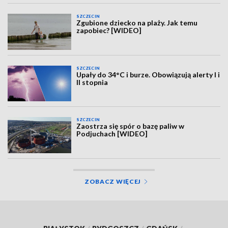
SZCZECIN
Zgubione dziecko na plaży. Jak temu
zapobiec? [WIDEO]
SZCZECIN
Upały do 34°C i burze. Obowiązują alerty I i
II stopnia
SZCZECIN
Zaostrza się spór o bazę paliw w
Podjuchach [WIDEO]
ZOBACZ WIĘCEJ