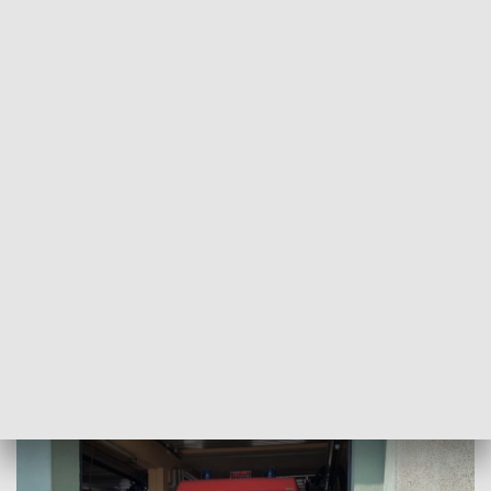
POWRÓT DO
SZCZECIN
TVP REGIONY
Nowy sprzęt dla strażaków ochotników
[WIDEO]
2023-11-07
Przemysław Plecan / zs