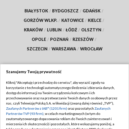
BIAŁYSTOK
/
BYDGOSZCZ
/
GDAŃSK
/
GORZÓW WLKP.
/
KATOWICE
/
KIELCE
/
KRAKÓW
/
LUBLIN
/
ŁÓDŹ
/
OLSZTYN
/
OPOLE
/
POZNAŃ
/
RZESZÓW
/
SZCZECIN
/
WARSZAWA
/
WROCŁAW
Szanujemy Twoją prywatność
Dołącz do nas:
Kliknij "Akceptuję i przechodzę do serwisu", aby wyrazić zgody na
korzystanie z technologii automatycznego śledzenia i zbierania danych,
TVP
dostęp do informacji na Twoim urządzeniu końcowym i ich
Abonament TVP
przechowywanie oraz na przetwarzanie Twoich danych osobowych przez
Regulamin TVP
nas, czyli Telewizję Polską S.A. w likwidacji (zwaną dalej również „TVP”),
Emisja w TVP
Polityka prywatności
Zaufanych Partnerów z IAB* (1201 firm)
oraz pozostałych
Zaufanych
Partnerów TVP (93 firm)
, w celach marketingowych (w tym do
Centrum informacji TVP
Moje zgody
zautomatyzowanego dopasowania reklam do Twoich zainteresowań i
mierzenia ich skuteczności) i pozostałych, które wskazujemy poniżej, a
Naziemna Telewizja Cyfrowa
Pomoc