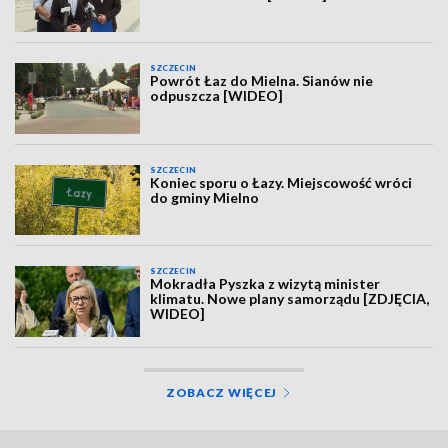
SZCZECIN
Powrót Łaz do Mielna. Sianów nie
odpuszcza [WIDEO]
SZCZECIN
Koniec sporu o Łazy. Miejscowość wróci
do gminy Mielno
SZCZECIN
Mokradła Pyszka z wizytą minister
klimatu. Nowe plany samorządu [ZDJĘCIA,
WIDEO]
ZOBACZ WIĘCEJ