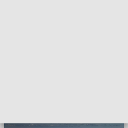
POWRÓT DO
SZCZECIN
TVP REGIONY
17 milionów do wydania. Głosowanie na
Szczeciński Budżet Obywatelski
rozpoczęte [WIDEO]
2023-11-08
Damian Kopacki / ms