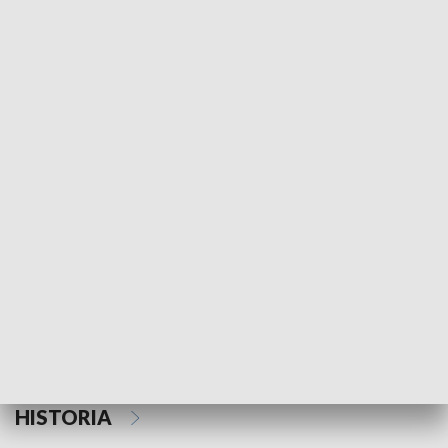
Morski Kompas
Z wiatrem w o
NAUKA I EDUKACJA
Z indeksem w ręku
Droga po suk
HISTORIA