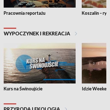
Pracownia reportażu
Koszalin – ryt
WYPOCZYNEK I REKREACJA
Kurs na Świnoujście
Idzie Weeken
PRZYRODA I EKOLOGIA