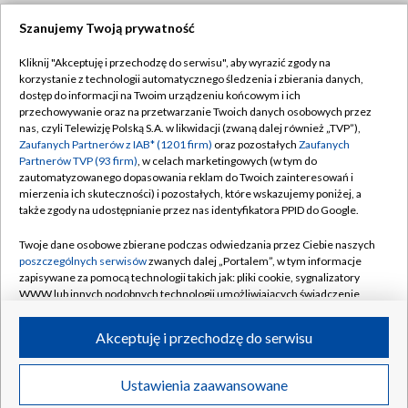
Szanujemy Twoją prywatność
Dołącz do nas:
Kliknij "Akceptuję i przechodzę do serwisu", aby wyrazić zgody na
korzystanie z technologii automatycznego śledzenia i zbierania danych,
TVP
dostęp do informacji na Twoim urządzeniu końcowym i ich
Abonament TVP
przechowywanie oraz na przetwarzanie Twoich danych osobowych przez
Regulamin TVP
nas, czyli Telewizję Polską S.A. w likwidacji (zwaną dalej również „TVP”),
Emisja w TVP
Polityka prywatności
Zaufanych Partnerów z IAB* (1201 firm)
oraz pozostałych
Zaufanych
Partnerów TVP (93 firm)
, w celach marketingowych (w tym do
Centrum informacji TVP
Moje zgody
zautomatyzowanego dopasowania reklam do Twoich zainteresowań i
mierzenia ich skuteczności) i pozostałych, które wskazujemy poniżej, a
Naziemna Telewizja Cyfrowa
Pomoc
także zgody na udostępnianie przez nas identyfikatora PPID do Google.
Sklep TVP
Biuro reklamy
Twoje dane osobowe zbierane podczas odwiedzania przez Ciebie naszych
Rada Programowa
Kontakt
poszczególnych serwisów
zwanych dalej „Portalem”, w tym informacje
zapisywane za pomocą technologii takich jak: pliki cookie, sygnalizatory
System NOS
WWW lub innych podobnych technologii umożliwiających świadczenie
dopasowanych i bezpiecznych usług, personalizację treści oraz reklam,
Informacje o nadawcy
Kanały
udostępnianie funkcji mediów społecznościowych oraz analizowanie
Akceptuję i przechodzę do serwisu
ruchu w Internecie.
Program dla prasy
©2026 Telewizja Polska S.A. w likwidacji
Biuro Reklamy
Twoje dane osobowe zbierane podczas odwiedzania przez Ciebie
Ustawienia zaawansowane
poszczególnych serwisów
na Portalu, takie jak adresy IP, identyfikatory
Ogłoszenie przetargowe