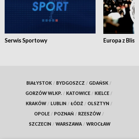
Serwis Sportowy
Europa z Blisk
BIAŁYSTOK
/
BYDGOSZCZ
/
GDAŃSK
/
GORZÓW WLKP.
/
KATOWICE
/
KIELCE
/
KRAKÓW
/
LUBLIN
/
ŁÓDŹ
/
OLSZTYN
/
OPOLE
/
POZNAŃ
/
RZESZÓW
/
SZCZECIN
/
WARSZAWA
/
WROCŁAW