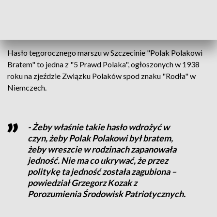
patriotycznych do wspólnego świętowania niezależnie od
poglądów politycznych skorzystali zarówno seniorzy,
młodzież, jak i całe rodziny.
Hasło tegorocznego marszu w Szczecinie "Polak Polakowi
Bratem" to jedna z "5 Prawd Polaka", ogłoszonych w 1938
roku na zjeździe Związku Polaków spod znaku "Rodła" w
Niemczech.
- Żeby właśnie takie hasło wdrożyć w
czyn, żeby Polak Polakowi był bratem,
żeby wreszcie w rodzinach zapanowała
jedność. Nie ma co ukrywać, że przez
politykę ta jedność została zagubiona –
powiedział Grzegorz Kozak z
Porozumienia Środowisk Patriotycznych.