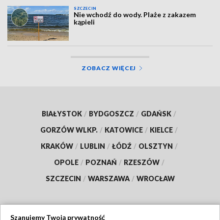
SZCZECIN
Nie wchodź do wody. Plaże z zakazem
kąpieli
ZOBACZ WIĘCEJ
BIAŁYSTOK
/
BYDGOSZCZ
/
GDAŃSK
/
GORZÓW WLKP.
/
KATOWICE
/
KIELCE
/
KRAKÓW
/
LUBLIN
/
ŁÓDŹ
/
OLSZTYN
/
OPOLE
/
POZNAŃ
/
RZESZÓW
/
SZCZECIN
/
WARSZAWA
/
WROCŁAW
Szanujemy Twoją prywatność