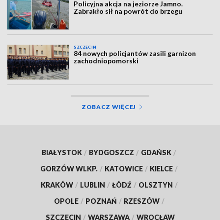
Policyjna akcja na jeziorze Jamno.
Zabrakło sił na powrót do brzegu
SZCZECIN
84 nowych policjantów zasili garnizon
zachodniopomorski
ZOBACZ WIĘCEJ
BIAŁYSTOK
/
BYDGOSZCZ
/
GDAŃSK
/
GORZÓW WLKP.
/
KATOWICE
/
KIELCE
/
KRAKÓW
/
LUBLIN
/
ŁÓDŹ
/
OLSZTYN
/
OPOLE
/
POZNAŃ
/
RZESZÓW
/
SZCZECIN
/
WARSZAWA
/
WROCŁAW