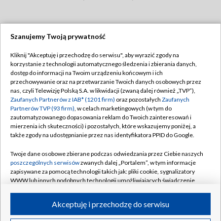
Szanujemy Twoją prywatność
Dołącz do nas:
Kliknij "Akceptuję i przechodzę do serwisu", aby wyrazić zgody na
korzystanie z technologii automatycznego śledzenia i zbierania danych,
TVP
dostęp do informacji na Twoim urządzeniu końcowym i ich
Abonament TVP
przechowywanie oraz na przetwarzanie Twoich danych osobowych przez
Regulamin TVP
nas, czyli Telewizję Polską S.A. w likwidacji (zwaną dalej również „TVP”),
Emisja w TVP
Polityka prywatności
Zaufanych Partnerów z IAB* (1201 firm)
oraz pozostałych
Zaufanych
Partnerów TVP (93 firm)
, w celach marketingowych (w tym do
Centrum informacji TVP
Moje zgody
zautomatyzowanego dopasowania reklam do Twoich zainteresowań i
mierzenia ich skuteczności) i pozostałych, które wskazujemy poniżej, a
Naziemna Telewizja Cyfrowa
Pomoc
także zgody na udostępnianie przez nas identyfikatora PPID do Google.
Sklep TVP
Biuro reklamy
Twoje dane osobowe zbierane podczas odwiedzania przez Ciebie naszych
Rada Programowa
Kontakt
poszczególnych serwisów
zwanych dalej „Portalem”, w tym informacje
zapisywane za pomocą technologii takich jak: pliki cookie, sygnalizatory
System NOS
WWW lub innych podobnych technologii umożliwiających świadczenie
dopasowanych i bezpiecznych usług, personalizację treści oraz reklam,
Informacje o nadawcy
Kanały
udostępnianie funkcji mediów społecznościowych oraz analizowanie
Akceptuję i przechodzę do serwisu
ruchu w Internecie.
Program dla prasy
©2026 Telewizja Polska S.A. w likwidacji