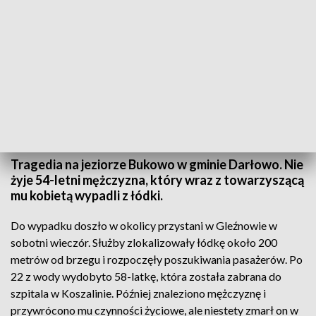
Tragedia na jeziorze. Nie żyje 54-letni mężczyzna (źródło: Adam Wójcik)
Tragedia na jeziorze Bukowo w gminie Darłowo. Nie
żyje 54-letni mężczyzna, który wraz z towarzyszącą
mu kobietą wypadli z łódki.
Do wypadku doszło w okolicy przystani w Gleźnowie w
sobotni wieczór. Służby zlokalizowały łódkę około 200
metrów od brzegu i rozpoczęły poszukiwania pasażerów. Po
22 z wody wydobyto 58-latkę, która została zabrana do
szpitala w Koszalinie. Później znaleziono mężczyznę i
przywrócono mu czynności życiowe, ale niestety zmarł on w