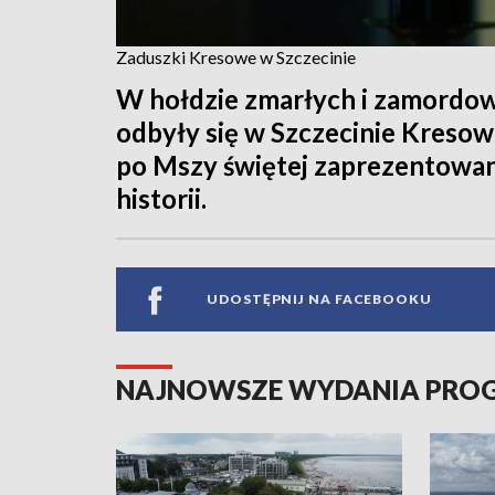
Zaduszki Kresowe w Szczecinie
W hołdzie zmarłych i zamordow
odbyły się w Szczecinie Kreso
po Mszy świętej zaprezentowan
historii.
UDOSTĘPNIJ NA FACEBOOKU
NAJNOWSZE WYDANIA PR