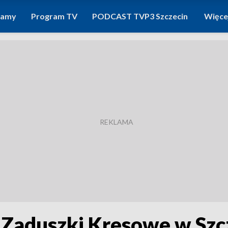
ramy
Program TV
PODCAST TVP3 Szczecin
Więce
 Zaduszki Kresowe w Szc