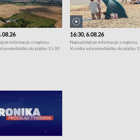
5.08.26
16:30, 6.08.26
jsze informacje z regionu.
Najważniejsze informacje z regionu.
d poniedziałku do piątku 15:30
Kronika od poniedziałku do piątku 1
16:30 (+ rozmowa), 18:30, 21:30.
(flesz), 16:30 (+ rozmowa), 18:30, 21
y i święta 15:30 i 16:30
W weekendy i święta 15:30 i 16:30
8:30 i 21:30. Dziennikarze czekają
(flesz), 18:30 i 21:30. Dziennikarze c
a zgłoszenia: Szczecin - tel. 91-
na Państwa zgłoszenia: Szczecin - te
0, Koszalin - tel. 94-34-50-054,
4 8-10-400, Koszalin - tel. 94-34-50
ronika@tvp.pl.
e-mail: kronika@tvp.pl.