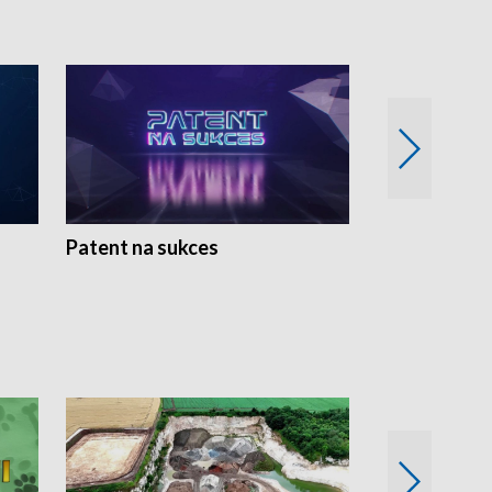
Patent na sukces
Rolnictwo w 