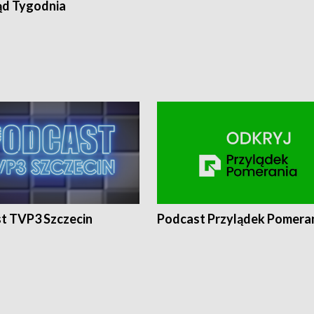
ąd Tygodnia
t TVP3 Szczecin
Podcast Przylądek Pomera