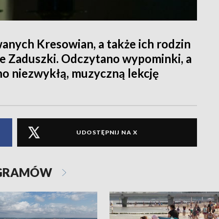
anych Kresowian, a także ich rodzin
we Zaduszki. Odczytano wypominki, a
o niezwykłą, muzyczną lekcję
UDOSTĘPNIJ NA X
OGRAMÓW