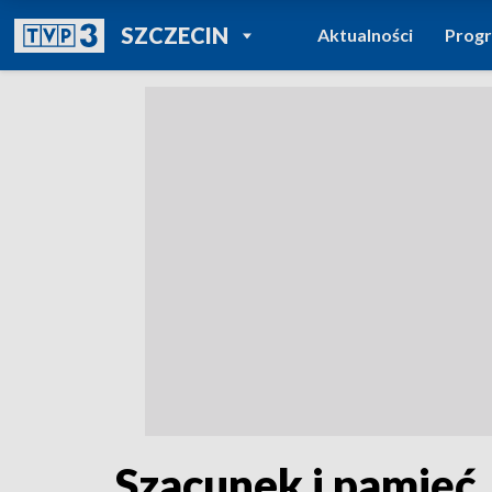
POWRÓT DO
SZCZECIN
Aktualności
Prog
TVP REGIONY
Szacunek i pamięć.