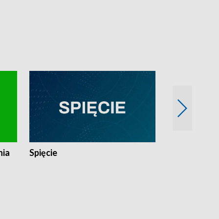
nia
Spięcie
Niedziałkow