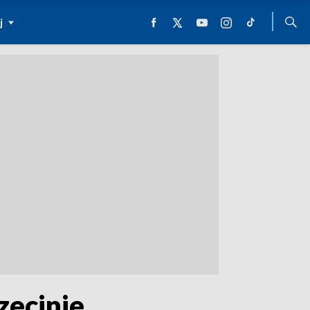
j
zecinie