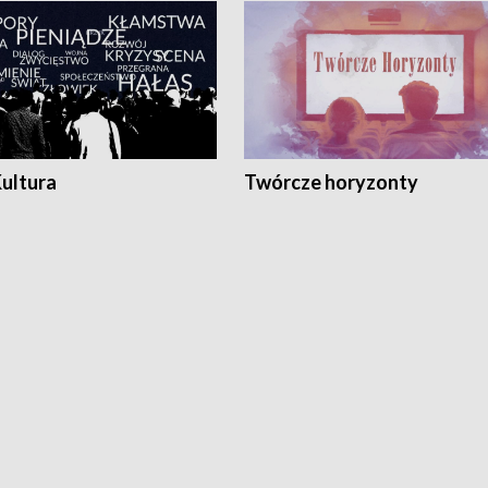
Kultura
Twórcze horyzonty