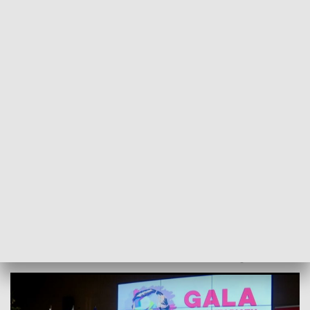
POWRÓT DO
SZCZECIN
TVP REGIONY
Ludzie o wielkich sercach docenieni. Gala
Wolontariatu PCK [WIDEO]
2023-12-09
Radosław Plecan / ms