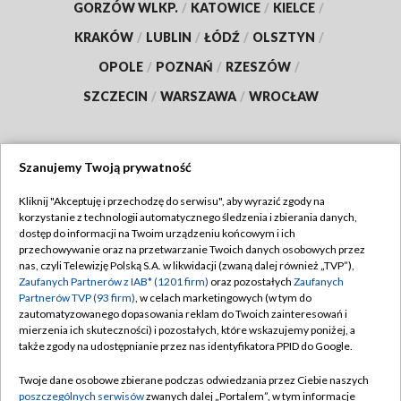
GORZÓW WLKP.
/
KATOWICE
/
KIELCE
/
KRAKÓW
/
LUBLIN
/
ŁÓDŹ
/
OLSZTYN
/
OPOLE
/
POZNAŃ
/
RZESZÓW
/
SZCZECIN
/
WARSZAWA
/
WROCŁAW
Szanujemy Twoją prywatność
Dołącz do nas:
Kliknij "Akceptuję i przechodzę do serwisu", aby wyrazić zgody na
korzystanie z technologii automatycznego śledzenia i zbierania danych,
TVP
dostęp do informacji na Twoim urządzeniu końcowym i ich
Abonament TVP
przechowywanie oraz na przetwarzanie Twoich danych osobowych przez
Regulamin TVP
nas, czyli Telewizję Polską S.A. w likwidacji (zwaną dalej również „TVP”),
Emisja w TVP
Polityka prywatności
Zaufanych Partnerów z IAB* (1201 firm)
oraz pozostałych
Zaufanych
Partnerów TVP (93 firm)
, w celach marketingowych (w tym do
Centrum informacji TVP
Moje zgody
zautomatyzowanego dopasowania reklam do Twoich zainteresowań i
mierzenia ich skuteczności) i pozostałych, które wskazujemy poniżej, a
Naziemna Telewizja Cyfrowa
Pomoc
także zgody na udostępnianie przez nas identyfikatora PPID do Google.
Sklep TVP
Biuro reklamy
Twoje dane osobowe zbierane podczas odwiedzania przez Ciebie naszych
Rada Programowa
Kontakt
poszczególnych serwisów
zwanych dalej „Portalem”, w tym informacje