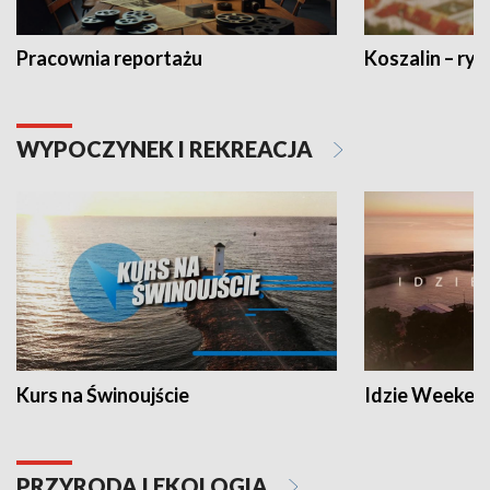
Pracownia reportażu
Koszalin – ryt
WYPOCZYNEK I REKREACJA
Kurs na Świnoujście
Idzie Weeken
PRZYRODA I EKOLOGIA