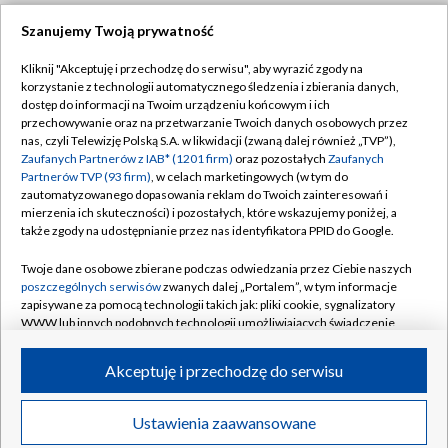
Szanujemy Twoją prywatność
Dołącz do nas:
Kliknij "Akceptuję i przechodzę do serwisu", aby wyrazić zgody na
korzystanie z technologii automatycznego śledzenia i zbierania danych,
TVP
dostęp do informacji na Twoim urządzeniu końcowym i ich
Abonament TVP
przechowywanie oraz na przetwarzanie Twoich danych osobowych przez
Regulamin TVP
nas, czyli Telewizję Polską S.A. w likwidacji (zwaną dalej również „TVP”),
Emisja w TVP
Polityka prywatności
Zaufanych Partnerów z IAB* (1201 firm)
oraz pozostałych
Zaufanych
Partnerów TVP (93 firm)
, w celach marketingowych (w tym do
Centrum informacji TVP
Moje zgody
zautomatyzowanego dopasowania reklam do Twoich zainteresowań i
mierzenia ich skuteczności) i pozostałych, które wskazujemy poniżej, a
Naziemna Telewizja Cyfrowa
Pomoc
także zgody na udostępnianie przez nas identyfikatora PPID do Google.
Sklep TVP
Biuro reklamy
Twoje dane osobowe zbierane podczas odwiedzania przez Ciebie naszych
Rada Programowa
Kontakt
poszczególnych serwisów
zwanych dalej „Portalem”, w tym informacje
zapisywane za pomocą technologii takich jak: pliki cookie, sygnalizatory
System NOS
WWW lub innych podobnych technologii umożliwiających świadczenie
dopasowanych i bezpiecznych usług, personalizację treści oraz reklam,
Informacje o nadawcy
Kanały
udostępnianie funkcji mediów społecznościowych oraz analizowanie
Akceptuję i przechodzę do serwisu
ruchu w Internecie.
Program dla prasy
©2026 Telewizja Polska S.A. w likwidacji
Biuro Reklamy
Twoje dane osobowe zbierane podczas odwiedzania przez Ciebie
Ustawienia zaawansowane
poszczególnych serwisów
na Portalu, takie jak adresy IP, identyfikatory
Ogłoszenie przetargowe