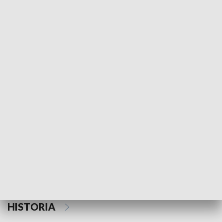
Morski Kompas
Z wiatrem w o
NAUKA I EDUKACJA
Z indeksem w ręku
Droga po suk
HISTORIA