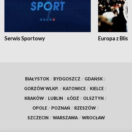
Serwis Sportowy
Europa z Blisk
BIAŁYSTOK
/
BYDGOSZCZ
/
GDAŃSK
/
GORZÓW WLKP.
/
KATOWICE
/
KIELCE
/
KRAKÓW
/
LUBLIN
/
ŁÓDŹ
/
OLSZTYN
/
OPOLE
/
POZNAŃ
/
RZESZÓW
/
SZCZECIN
/
WARSZAWA
/
WROCŁAW