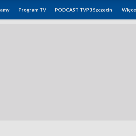
ramy
Program TV
PODCAST TVP3 Szczecin
Więce