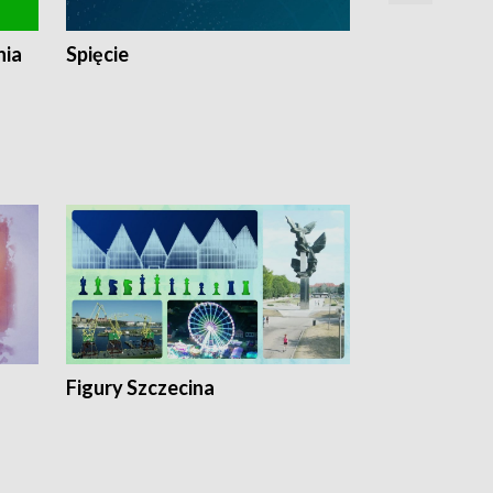
nia
Spięcie
Niedziałkow
Figury Szczecina