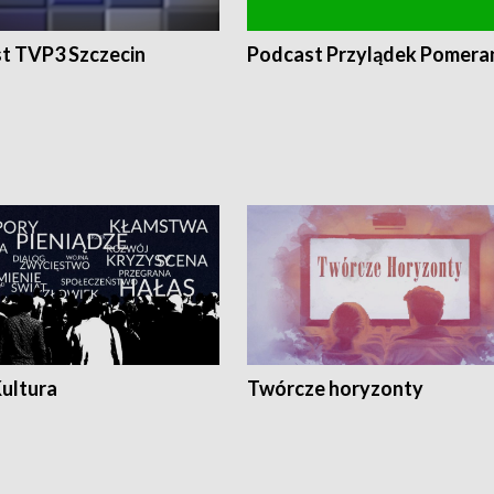
t TVP3 Szczecin
Podcast Przylądek Pomera
Kultura
Twórcze horyzonty