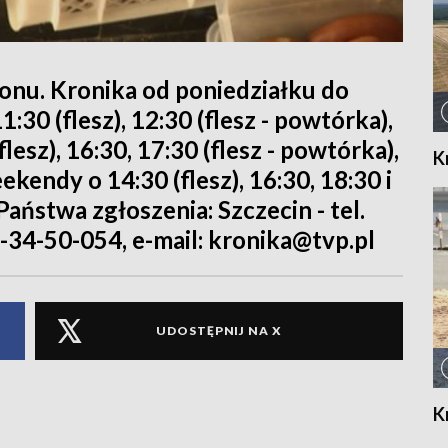
ionu. Kronika od poniedziałku do
11:30 (flesz), 12:30 (flesz - powtórka),
flesz), 16:30, 17:30 (flesz - powtórka),
K
ekendy o 14:30 (flesz), 16:30, 18:30 i
Państwa zgłoszenia: Szczecin - tel.
4-34-50-054, e-mail: kronika@tvp.pl
UDOSTĘPNIJ NA X
K