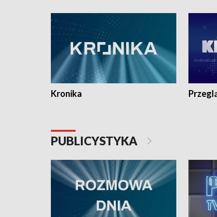
e-mail: kronika@tvp.pl.
e-mail: k
Kronika
Przegl
PUBLICYSTYKA