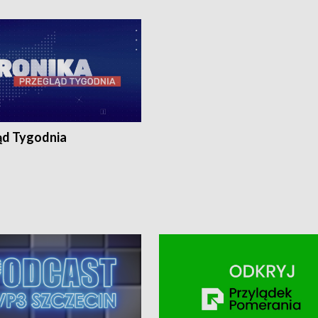
ronika@tvp.pl.
e-mail: kronika@tvp.pl.
ąd Tygodnia