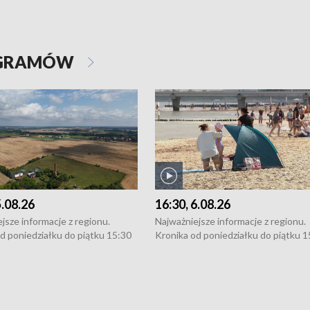
OGRAMÓW
5.08.26
16:30, 6.08.26
jsze informacje z regionu.
Najważniejsze informacje z regionu.
d poniedziałku do piątku 15:30
Kronika od poniedziałku do piątku 1
16:30 (+ rozmowa), 18:30, 21:30.
(flesz), 16:30 (+ rozmowa), 18:30, 21
y i święta 15:30 i 16:30
W weekendy i święta 15:30 i 16:30
8:30 i 21:30. Dziennikarze czekają
(flesz), 18:30 i 21:30. Dziennikarze c
a zgłoszenia: Szczecin - tel. 91-
na Państwa zgłoszenia: Szczecin - te
0, Koszalin - tel. 94-34-50-054,
4 8-10-400, Koszalin - tel. 94-34-50