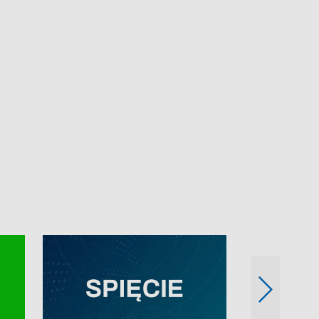
e-mail: kronika@tvp.pl.
e-mail: kronika@t