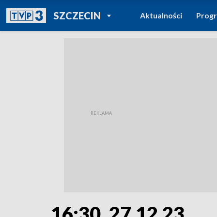
POWRÓT DO
SZCZECIN
Aktualności
Prog
TVP REGIONY
16:30, 27.12.23