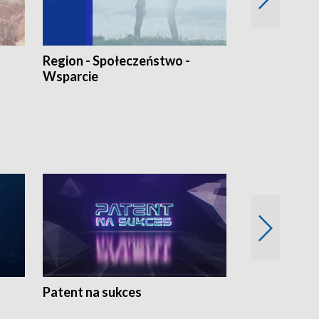
Region - Społeczeństwo -
Bez Barier
Wsparcie
Patent na sukces
Rolnictwo w 