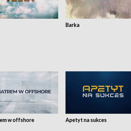
Barka
rem w offshore
Apetyt na sukces