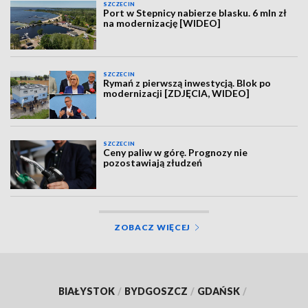
SZCZECIN
Port w Stepnicy nabierze blasku. 6 mln zł
na modernizację [WIDEO]
SZCZECIN
Rymań z pierwszą inwestycją. Blok po
modernizacji [ZDJĘCIA, WIDEO]
SZCZECIN
Ceny paliw w górę. Prognozy nie
pozostawiają złudzeń
ZOBACZ WIĘCEJ
BIAŁYSTOK
/
BYDGOSZCZ
/
GDAŃSK
/