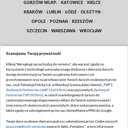
GORZÓW WLKP.
/
KATOWICE
/
KIELCE
/
KRAKÓW
/
LUBLIN
/
ŁÓDŹ
/
OLSZTYN
/
OPOLE
/
POZNAŃ
/
RZESZÓW
/
SZCZECIN
/
WARSZAWA
/
WROCŁAW
Szanujemy Twoją prywatność
Dołącz do nas:
Kliknij "Akceptuję i przechodzę do serwisu", aby wyrazić zgody na
korzystanie z technologii automatycznego śledzenia i zbierania danych,
TVP
dostęp do informacji na Twoim urządzeniu końcowym i ich
Abonament TVP
przechowywanie oraz na przetwarzanie Twoich danych osobowych przez
Regulamin TVP
nas, czyli Telewizję Polską S.A. w likwidacji (zwaną dalej również „TVP”),
Emisja w TVP
Polityka prywatności
Zaufanych Partnerów z IAB* (1201 firm)
oraz pozostałych
Zaufanych
Partnerów TVP (93 firm)
, w celach marketingowych (w tym do
Centrum informacji TVP
Moje zgody
zautomatyzowanego dopasowania reklam do Twoich zainteresowań i
mierzenia ich skuteczności) i pozostałych, które wskazujemy poniżej, a
Naziemna Telewizja Cyfrowa
Pomoc
także zgody na udostępnianie przez nas identyfikatora PPID do Google.
Sklep TVP
Biuro reklamy
Twoje dane osobowe zbierane podczas odwiedzania przez Ciebie naszych
Rada Programowa
Kontakt
poszczególnych serwisów
zwanych dalej „Portalem”, w tym informacje