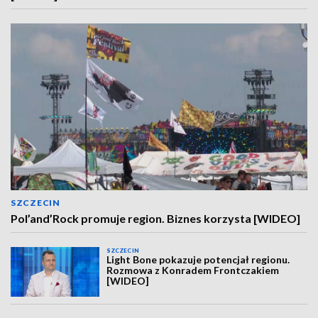
SZCZECIN
Pol’and’Rock promuje region. Biznes korzysta [WIDEO]
SZCZECIN
Light Bone pokazuje potencjał regionu.
Rozmowa z Konradem Frontczakiem
[WIDEO]