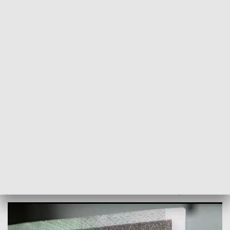
POWRÓT DO
SZCZECIN
TVP REGIONY
Ważne dla portfeli. Jakie finansowe
zmiany w nowym roku? [WIDEO]
2024-01-02
Radosław Plecan / kb