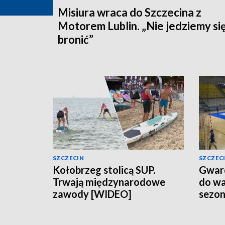
Misiura wraca do Szczecina z
Motorem Lublin. „Nie jedziemy si
bronić”
SZCZECIN
SZCZEC
Kołobrzeg stolicą SUP.
Gward
Trwają międzynarodowe
do wa
zawody [WIDEO]
sezo