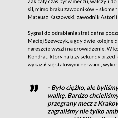
Żak cały czas był w meczu, walczyli do
sił, mimo braku zawodników – skomen
Mateusz Kaszowski, zawodnik Astorii
Sygnał do odrabiania strat dał na poc
Maciej Szewczyk, a gdy dwie kolejne d
nareszcie wyszli na prowadzenie. W ko
Kondrat, który na trzy sekundy prze
wykazał się stalowymi nerwami, wykor
- Było ciężko, ale byliś
walkę. Bardzo chcieliśmy
przegrany mecz z Krakow
zagraliśmy nie tylko ambi