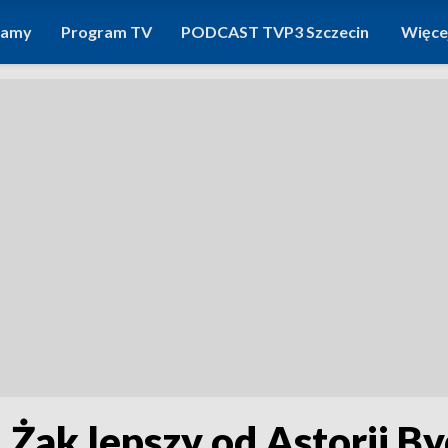
ramy
Program TV
PODCAST TVP3 Szczecin
Więce
 Żak lepszy od Astorii B