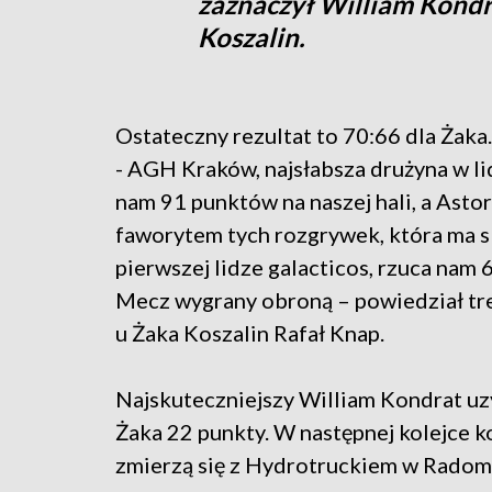
zaznaczył William Kond
Koszalin.
Ostateczny rezultat to 70:66 dla Żaka.
- AGH Kraków, najsłabsza drużyna w li
nam 91 punktów na naszej hali, a Astori
faworytem tych rozgrywek, która ma s
pierwszej lidze galacticos, rzuca nam
Mecz wygrany obroną – powiedział t
u Żaka Koszalin Rafał Knap.
Najskuteczniejszy William Kondrat uz
Żaka 22 punkty. W następnej kolejce k
zmierzą się z Hydrotruckiem w Radom