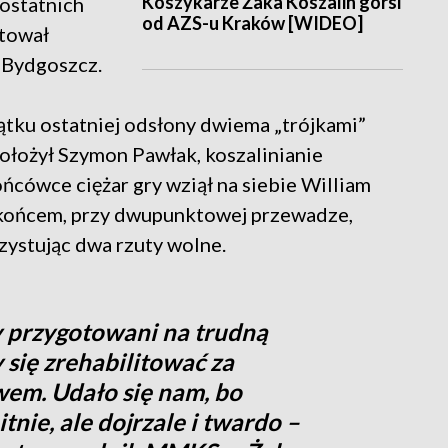
Koszykarze Żaka Koszalin gorsi
 ostatnich
od AZS-u Kraków [WIDEO]
tował
 Bydgoszcz.
zątku ostatniej odsłony dwiema „trójkami”
ołożył Szymon Pawłak, koszalinianie
ńcówce ciężar gry wziął na siebie William
d końcem, przy dwupunktowej przewadze,
zystując dwa rzuty wolne.
my przygotowani na trudną
 się zrehabilitować za
em. Udało się nam, bo
tnie, ale dojrzale i twardo –