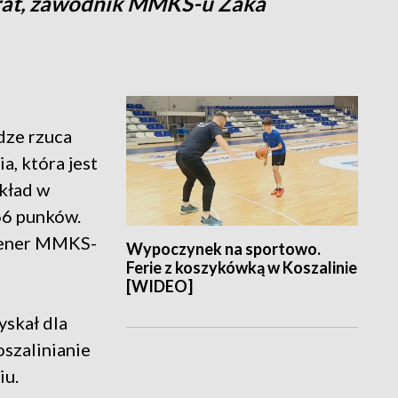
rat, zawodnik MMKS-u Żaka
dze rzuca
a, która jest
kład w
 66 punków.
rener MMKS-
Wypoczynek na sportowo.
Ferie z koszykówką w Koszalinie
[WIDEO]
yskał dla
oszalinianie
iu.