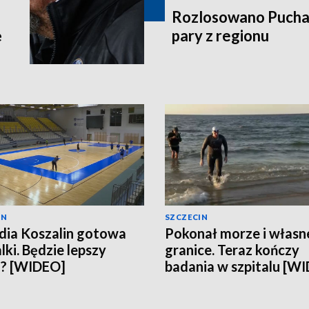
Rozlosowano Puchar
ę
pary z regionu
IN
SZCZECIN
ia Koszalin gotowa
Pokonał morze i własn
lki. Będzie lepszy
granice. Teraz kończy
n? [WIDEO]
badania w szpitalu [W