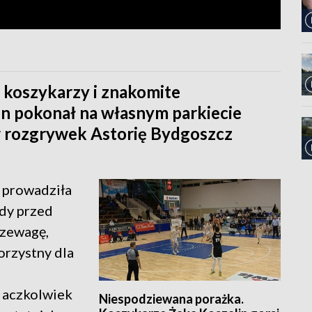
 koszykarzy i znakomite
n pokonał na własnym parkiecie
 rozgrywek Astorię Bydgoszcz
i prowadziła
dy przed
rzewagę,
orzystny dla
, aczkolwiek
Niespodziewana porażka.