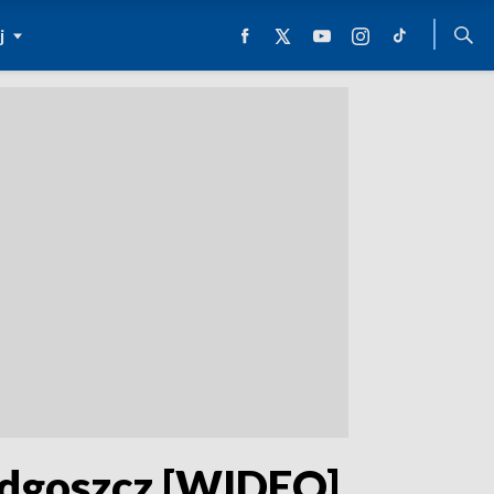
j
ydgoszcz [WIDEO]