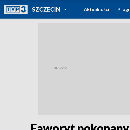
POWRÓT DO
SZCZECIN
Aktualności
Prog
TVP REGIONY
Faworyt pokonany.