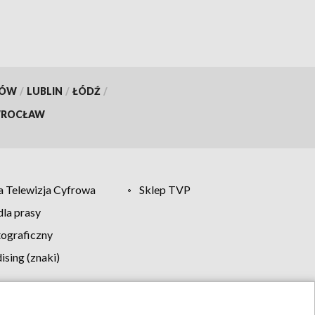
KÓW
/
LUBLIN
/
ŁÓDŹ
/
ROCŁAW
 Telewizja Cyfrowa
Sklep TVP
la prasy
tograficzny
sing (znaki)