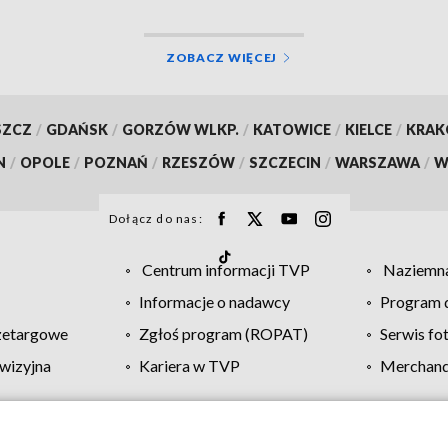
ZOBACZ WIĘCEJ
SZCZ
/
GDAŃSK
/
GORZÓW WLKP.
/
KATOWICE
/
KIELCE
/
KRA
N
/
OPOLE
/
POZNAŃ
/
RZESZÓW
/
SZCZECIN
/
WARSZAWA
/
W
Dołącz do nas:
Centrum informacji TVP
Naziemna
Informacje o nadawcy
Program d
zetargowe
Zgłoś program (ROPAT)
Serwis fo
wizyjna
Kariera w TVP
Merchandi