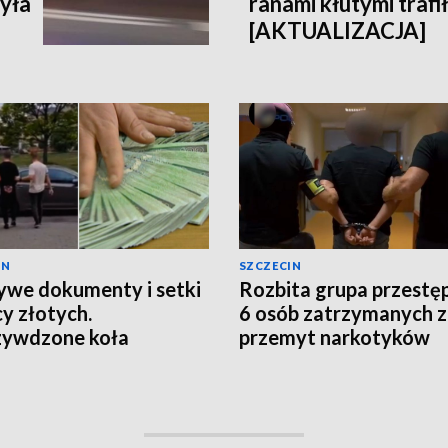
yła
ranami kłutymi trafił
[AKTUALIZACJA]
IN
SZCZECIN
ywe dokumenty i setki
Rozbita grupa przestę
cy złotych.
6 osób zatrzymanych 
zywdzone koła
przemyt narkotyków
ckie