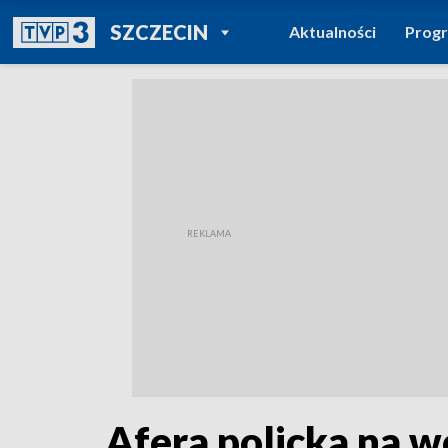
POWRÓT DO
SZCZECIN
Aktualności
Prog
TVP REGIONY
Afera policka na 