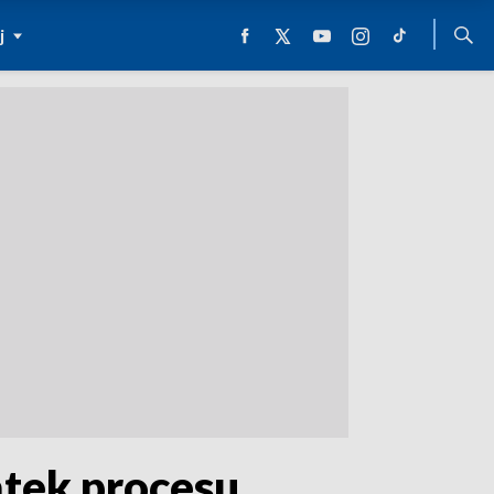
j
ątek procesu