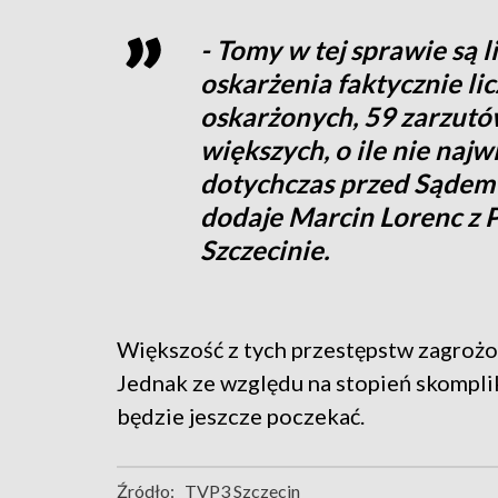
- Tomy w tej sprawie są l
oskarżenia faktycznie li
oskarżonych, 59 zarzutów
większych, o ile nie na
dotychczas przed Sądem
dodaje Marcin Lorenc z 
Szczecinie.
Większość z tych przestępstw zagrożon
Jednak ze względu na stopień skompli
będzie jeszcze poczekać.
Źródło:
TVP3 Szczecin