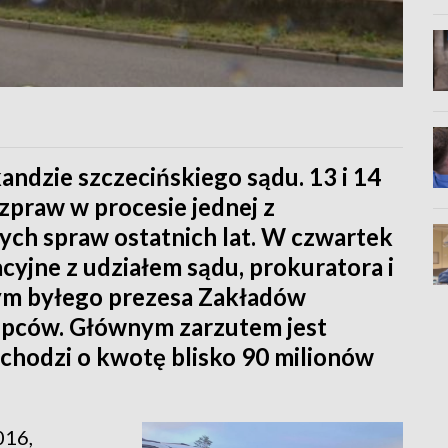
andzie szczecińskiego sądu. 13 i 14
zpraw w procesie jednej z
ych spraw ostatnich lat. W czwartek
cyjne z udziałem sądu, prokuratora i
ym byłego prezesa Zakładów
tępców. Głównym zarzutem jest
a chodzi o kwotę blisko 90 milionów
016,