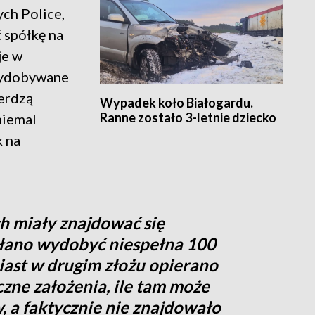
ch Police,
 spółkę na
je w
 wydobywane
ierdzą
Wypadek koło Białogardu.
Ranne zostało 3-letnie dziecko
niemal
k na
h miały znajdować się
ołano wydobyć niespełna 100
iast w drugim złożu opierano
czne założenia, ile tam może
, a faktycznie nie znajdowało