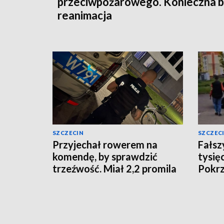
przeciwpożarowego. Konieczna b
reanimacja
SZCZECIN
SZCZEC
Przyjechał rowerem na
Fałsz
komendę, by sprawdzić
tysię
trzeźwość. Miał 2,2 promila
Pokr
łowie