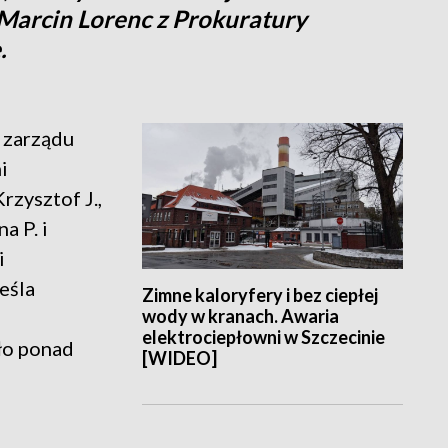
 Marcin Lorenc z Prokuratury
.
e zarządu
i
rzysztof J.,
a P. i
i
eśla
Zimne kaloryfery i bez ciepłej
wody w kranach. Awaria
elektrociepłowni w Szczecinie
ło ponad
[WIDEO]