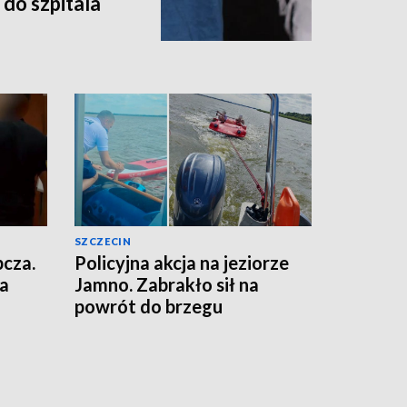
 do szpitala
SZCZECIN
pcza.
Policyjna akcja na jeziorze
za
Jamno. Zabrakło sił na
powrót do brzegu