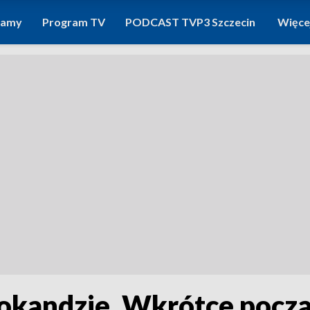
ramy
Program TV
PODCAST TVP3 Szczecin
Więce
wokandzie. Wkrótce pocz