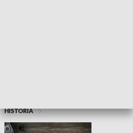
NAUKA I EDUKACJA
Z indeksem w ręku
Droga po suk
HISTORIA