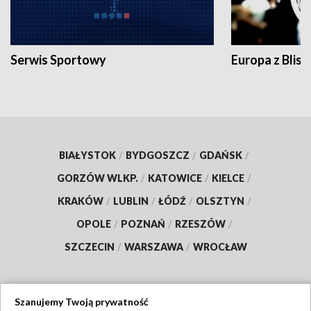
Serwis Sportowy
Europa z Blisk
BIAŁYSTOK
/
BYDGOSZCZ
/
GDAŃSK
/
GORZÓW WLKP.
/
KATOWICE
/
KIELCE
/
KRAKÓW
/
LUBLIN
/
ŁÓDŹ
/
OLSZTYN
/
OPOLE
/
POZNAŃ
/
RZESZÓW
/
SZCZECIN
/
WARSZAWA
/
WROCŁAW
Szanujemy Twoją prywatność