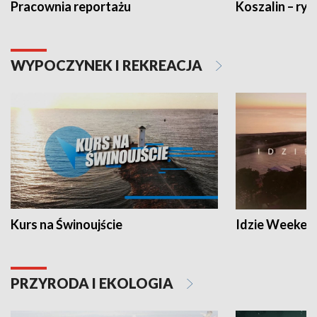
Pracownia reportażu
Koszalin – ryt
WYPOCZYNEK I REKREACJA
Kurs na Świnoujście
Idzie Weeken
PRZYRODA I EKOLOGIA