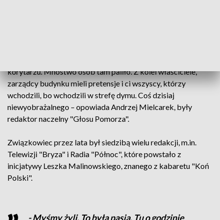
dzisiaj – mówił Robert Grabowski,
rzecznik prezydenta Koszalina.
- Było siwo. Z czasem niepalący nieliczni się buntowali, więc
decyzja: palić wolno, ale poza całą redakcją, czyli w
korytarzu. Mnóstwo osób tam paliło. Z kolei właściciele,
zarządcy budynku mieli pretensje i ci wszyscy, którzy
wchodzili, bo wchodzili w strefę dymu. Coś dzisiaj
niewyobrażalnego – opowiada Andrzej Mielcarek, były
redaktor naczelny "Głosu Pomorza".
Związkowiec przez lata był siedzibą wielu redakcji, m.in.
Telewizji "Bryza" i Radia "Północ", które powstało z
inicjatywy Leszka Malinowskiego, znanego z kabaretu "Koń
Polski".
- Myśmy żyli. To była pasja. Tu o godzinie