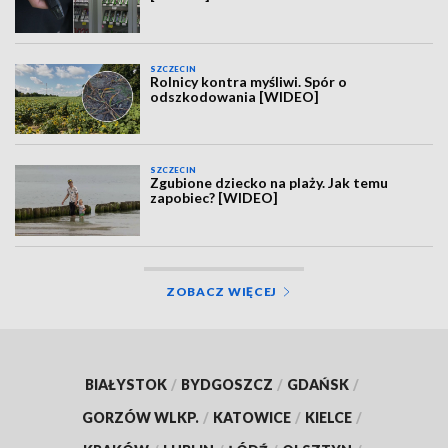
SZCZECIN
Rolnicy kontra myśliwi. Spór o
odszkodowania [WIDEO]
SZCZECIN
Zgubione dziecko na plaży. Jak temu
zapobiec? [WIDEO]
ZOBACZ WIĘCEJ
BIAŁYSTOK
/
BYDGOSZCZ
/
GDAŃSK
/
GORZÓW WLKP.
/
KATOWICE
/
KIELCE
/