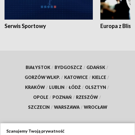
Serwis Sportowy
Europa z Blisk
BIAŁYSTOK
/
BYDGOSZCZ
/
GDAŃSK
/
GORZÓW WLKP.
/
KATOWICE
/
KIELCE
/
KRAKÓW
/
LUBLIN
/
ŁÓDŹ
/
OLSZTYN
/
OPOLE
/
POZNAŃ
/
RZESZÓW
/
SZCZECIN
/
WARSZAWA
/
WROCŁAW
Szanujemy Twoją prywatność