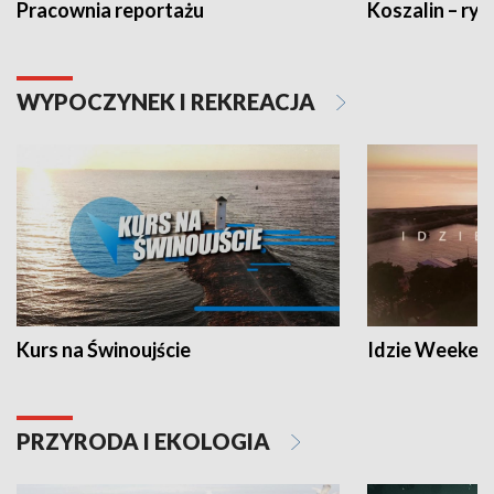
Pracownia reportażu
Koszalin – ryt
WYPOCZYNEK I REKREACJA
Kurs na Świnoujście
Idzie Weeken
PRZYRODA I EKOLOGIA