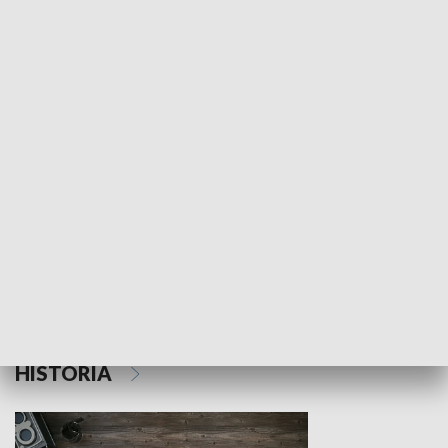
NAUKA I EDUKACJA
Z indeksem w ręku
Droga po suk
HISTORIA