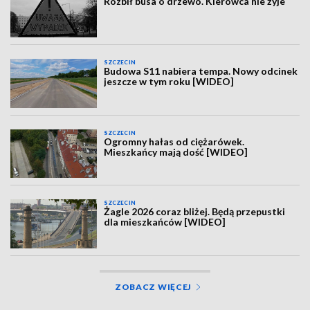
Rozbił busa o drzewo. Kierowca nie żyje
SZCZECIN
Budowa S11 nabiera tempa. Nowy odcinek
jeszcze w tym roku [WIDEO]
SZCZECIN
Ogromny hałas od ciężarówek.
Mieszkańcy mają dość [WIDEO]
SZCZECIN
Żagle 2026 coraz bliżej. Będą przepustki
dla mieszkańców [WIDEO]
ZOBACZ WIĘCEJ