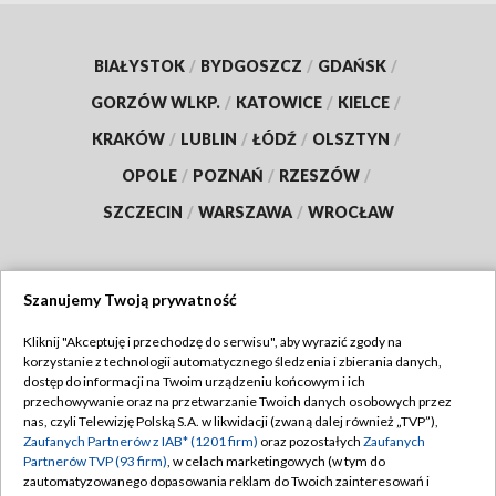
BIAŁYSTOK
/
BYDGOSZCZ
/
GDAŃSK
/
GORZÓW WLKP.
/
KATOWICE
/
KIELCE
/
KRAKÓW
/
LUBLIN
/
ŁÓDŹ
/
OLSZTYN
/
OPOLE
/
POZNAŃ
/
RZESZÓW
/
SZCZECIN
/
WARSZAWA
/
WROCŁAW
Szanujemy Twoją prywatność
Dołącz do nas:
Kliknij "Akceptuję i przechodzę do serwisu", aby wyrazić zgody na
korzystanie z technologii automatycznego śledzenia i zbierania danych,
TVP
dostęp do informacji na Twoim urządzeniu końcowym i ich
Abonament TVP
przechowywanie oraz na przetwarzanie Twoich danych osobowych przez
Regulamin TVP
nas, czyli Telewizję Polską S.A. w likwidacji (zwaną dalej również „TVP”),
Emisja w TVP
Polityka prywatności
Zaufanych Partnerów z IAB* (1201 firm)
oraz pozostałych
Zaufanych
Partnerów TVP (93 firm)
, w celach marketingowych (w tym do
Centrum informacji TVP
Moje zgody
zautomatyzowanego dopasowania reklam do Twoich zainteresowań i