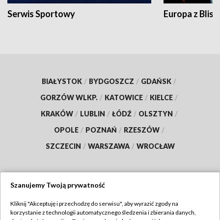
Serwis Sportowy
Europa z Blisk
BIAŁYSTOK
/
BYDGOSZCZ
/
GDAŃSK
/
GORZÓW WLKP.
/
KATOWICE
/
KIELCE
/
KRAKÓW
/
LUBLIN
/
ŁÓDŹ
/
OLSZTYN
/
OPOLE
/
POZNAŃ
/
RZESZÓW
/
SZCZECIN
/
WARSZAWA
/
WROCŁAW
Szanujemy Twoją prywatność
Dołącz do nas:
Kliknij "Akceptuję i przechodzę do serwisu", aby wyrazić zgody na
korzystanie z technologii automatycznego śledzenia i zbierania danych,
TVP