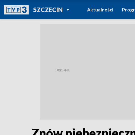
POWRÓT DO
SZCZECIN
Aktualności
Prog
TVP REGIONY
Znów niebezpieczn