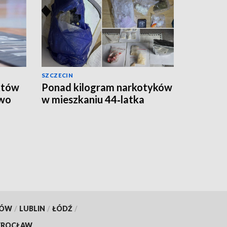
SZCZECIN
któw
Ponad kilogram narkotyków
two
w mieszkaniu 44‑latka
KÓW
/
LUBLIN
/
ŁÓDŹ
/
ROCŁAW