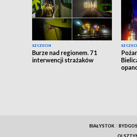
SZCZECIN
SZCZEC
Burze nad regionem. 71
Pożar
interwencji strażaków
Bieli
opano
BIAŁYSTOK
/
BYDGO
OLSZTY