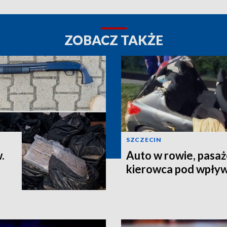
ZOBACZ TAKŻE
SZCZECIN
.
Auto w rowie, pasaż
kierowca pod wpły