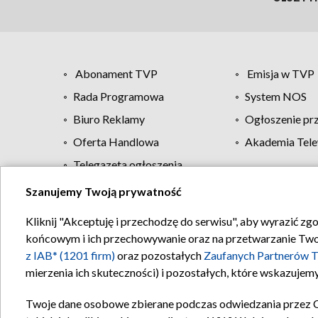
Abonament TVP
Emisja w TVP
Rada Programowa
System NOS
Biuro Reklamy
Ogłoszenie pr
Oferta Handlowa
Akademia Tele
Telegazeta ogłoszenia
Szanujemy Twoją prywatność
Regulamin TVP
Kliknij "Akceptuję i przechodzę do serwisu", aby wyrazić zg
końcowym i ich przechowywanie oraz na przetwarzanie Twoich
z IAB* (1201 firm)
oraz pozostałych
Zaufanych Partnerów T
mierzenia ich skuteczności) i pozostałych, które wskazujemy
Twoje dane osobowe zbierane podczas odwiedzania przez 