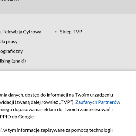
 Telewizja Cyfrowa
Sklep TVP
la prasy
tograficzny
sing (znaki)
klamy
Kontakt
rania danych, dostęp do informacji na Twoim urządzeniu
idacji (zwaną dalej również „TVP”),
Zaufanych Partnerów
anego dopasowania reklam do Twoich zainteresowań i
a PPID do Google.
”, w tym informacje zapisywane za pomocą technologii