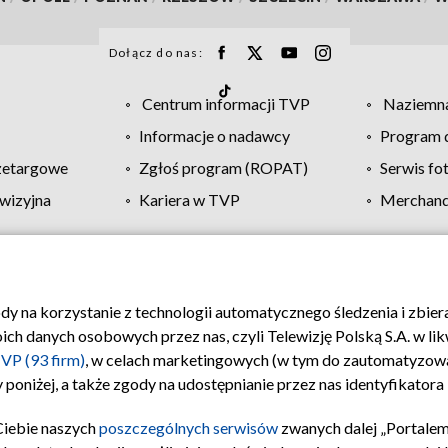
Dołącz do nas:
Centrum informacji TVP
Naziemna
Informacje o nadawcy
Program d
zetargowe
Zgłoś program (ROPAT)
Serwis fo
wizyjna
Kariera w TVP
Merchandi
Polityka prywatności
Moje zgody
Pomoc
Biuro re
ody na korzystanie z technologii automatycznego śledzenia i zbie
 danych osobowych przez nas, czyli Telewizję Polską S.A. w likw
VP (93 firm)
, w celach marketingowych (w tym do zautomatyzow
 poniżej, a także zgody na udostępnianie przez nas identyfikator
Ciebie naszych
poszczególnych serwisów
zwanych dalej „Portalem