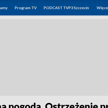
ramy
Program TV
PODCAST TVP3 Szczecin
Więce
a pogoda. Ostrzeżenie pr