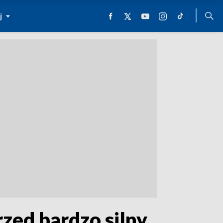
j
zed bardzo silny