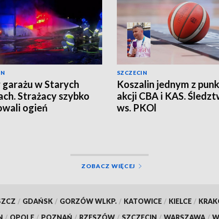
IN
SZCZECIN
 garażu w Starych
Koszalin jednym z pun
cach. Strażacy szybko
akcji CBA i KAS. Śledz
wali ogień
ws. PKOl
ZOBACZ WIĘCEJ
SZCZ
/
GDAŃSK
/
GORZÓW WLKP.
/
KATOWICE
/
KIELCE
/
KRA
N
/
OPOLE
/
POZNAŃ
/
RZESZÓW
/
SZCZECIN
/
WARSZAWA
/
W