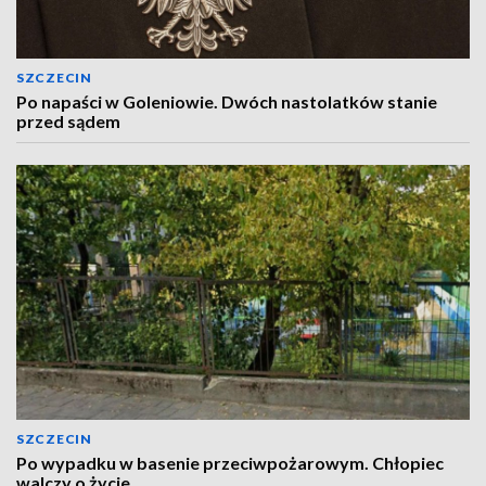
SZCZECIN
Po napaści w Goleniowie. Dwóch nastolatków stanie
przed sądem
SZCZECIN
Po wypadku w basenie przeciwpożarowym. Chłopiec
walczy o życie