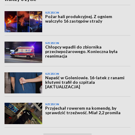
SZCZECIN
Pożar hali produkcyjnej. Z ogniem
walczyło 16 zastępów straży
SZCZECIN
Chłopcy wpadli do zbiornika
przeciwpożarowego. Konieczna była
reanimacja
SZCZECIN
Napaść w Goleniowie. 16-latek z ranami
kłutymi trafił do szpitala
[AKTUALIZACJA]
SZCZECIN
Przyjechał rowerem na komendę, by
sprawdzić trzeźwość. Miał 2,2 promila