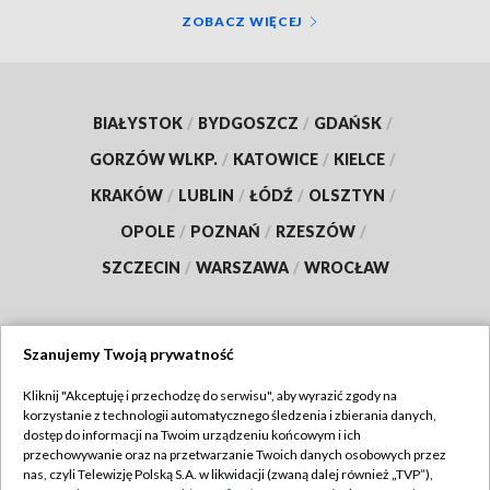
ZOBACZ WIĘCEJ
BIAŁYSTOK
/
BYDGOSZCZ
/
GDAŃSK
/
GORZÓW WLKP.
/
KATOWICE
/
KIELCE
/
KRAKÓW
/
LUBLIN
/
ŁÓDŹ
/
OLSZTYN
/
OPOLE
/
POZNAŃ
/
RZESZÓW
/
SZCZECIN
/
WARSZAWA
/
WROCŁAW
Szanujemy Twoją prywatność
Dołącz do nas:
Kliknij "Akceptuję i przechodzę do serwisu", aby wyrazić zgody na
korzystanie z technologii automatycznego śledzenia i zbierania danych,
TVP
dostęp do informacji na Twoim urządzeniu końcowym i ich
Abonament TVP
przechowywanie oraz na przetwarzanie Twoich danych osobowych przez
Regulamin TVP
nas, czyli Telewizję Polską S.A. w likwidacji (zwaną dalej również „TVP”),