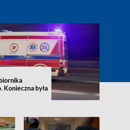
biornika
 Konieczna była