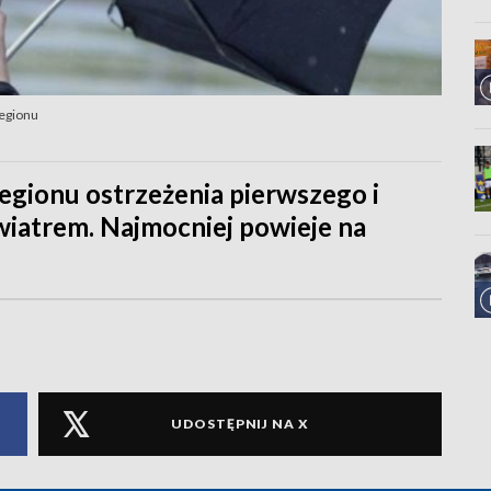
regionu
egionu ostrzeżenia pierwszego i
wiatrem. Najmocniej powieje na
UDOSTĘPNIJ NA X