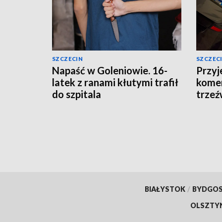
SZCZECIN
SZCZEC
Napaść w Goleniowie. 16-
Przyj
latek z ranami kłutymi trafił
komen
do szpitala
trzeź
[AKTUALIZACJA]
BIAŁYSTOK
/
BYDGO
OLSZTY