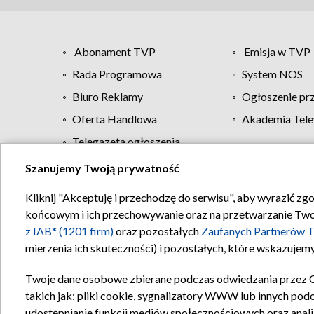
Abonament TVP
Emisja w TVP
Rada Programowa
System NOS
Biuro Reklamy
Ogłoszenie pr
Oferta Handlowa
Akademia Tele
Telegazeta ogłoszenia
Szanujemy Twoją prywatność
Regulamin TVP
Kliknij "Akceptuję i przechodzę do serwisu", aby wyrazić zg
końcowym i ich przechowywanie oraz na przetwarzanie Twoich
z IAB* (1201 firm)
oraz pozostałych
Zaufanych Partnerów T
mierzenia ich skuteczności) i pozostałych, które wskazujemy
Twoje dane osobowe zbierane podczas odwiedzania przez 
takich jak: pliki cookie, sygnalizatory WWW lub innych pod
udostępnianie funkcji mediów społecznościowych oraz anali