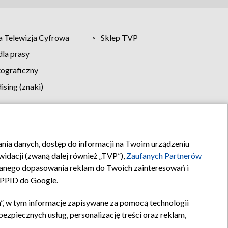
 Telewizja Cyfrowa
Sklep TVP
la prasy
tograficzny
sing (znaki)
klamy
Kontakt
rania danych, dostęp do informacji na Twoim urządzeniu
idacji (zwaną dalej również „TVP”),
Zaufanych Partnerów
anego dopasowania reklam do Twoich zainteresowań i
a PPID do Google.
”, w tym informacje zapisywane za pomocą technologii
zpiecznych usług, personalizację treści oraz reklam,