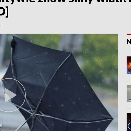
O]
JE
N