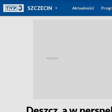
POWRÓT DO
SZCZECIN
Aktualności
Prog
TVP REGIONY
Deszcz, a w perspe