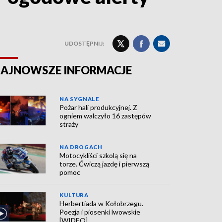
UDOSTĘPNIJ:
AJNOWSZE INFORMACJE
NA SYGNALE
Pożar hali produkcyjnej. Z
ogniem walczyło 16 zastępów
straży
NA DROGACH
Motocykliści szkolą się na
torze. Ćwiczą jazdę i pierwszą
pomoc
KULTURA
Herbertiada w Kołobrzegu.
Poezja i piosenki lwowskie
[WIDEO]