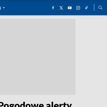
j
 Pogodowe alerty