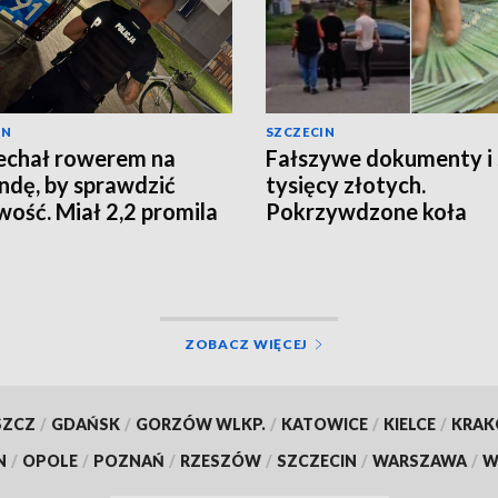
IN
SZCZECIN
echał rowerem na
Fałszywe dokumenty i 
dę, by sprawdzić
tysięcy złotych.
wość. Miał 2,2 promila
Pokrzywdzone koła
łowieckie
ZOBACZ WIĘCEJ
SZCZ
/
GDAŃSK
/
GORZÓW WLKP.
/
KATOWICE
/
KIELCE
/
KRA
N
/
OPOLE
/
POZNAŃ
/
RZESZÓW
/
SZCZECIN
/
WARSZAWA
/
W