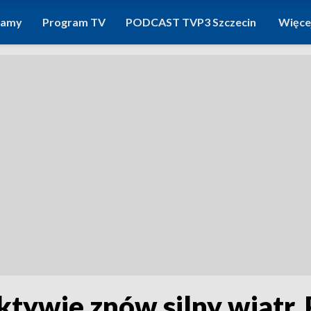
ramy
Program TV
PODCAST TVP3 Szczecin
Więce
ktywie znów silny wiatr.