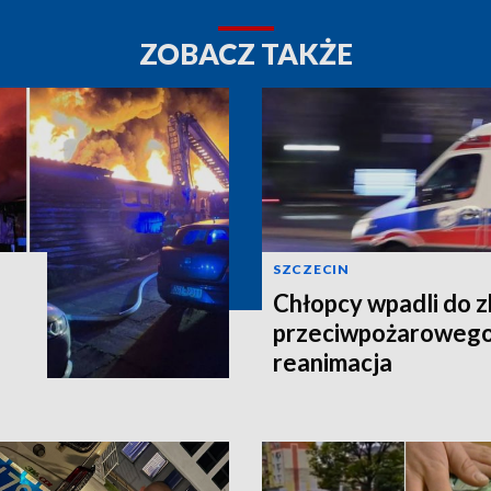
ZOBACZ TAKŻE
SZCZECIN
Chłopcy wpadli do z
przeciwpożarowego.
reanimacja