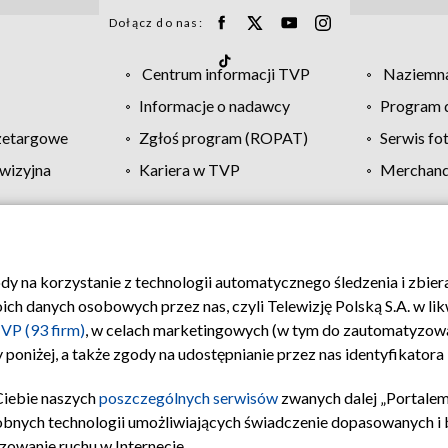
Dołącz do nas:
Centrum informacji TVP
Naziemna
Informacje o nadawcy
Program d
zetargowe
Zgłoś program (ROPAT)
Serwis fo
wizyjna
Kariera w TVP
Merchandi
Polityka prywatności
Moje zgody
Pomoc
Biuro re
ody na korzystanie z technologii automatycznego śledzenia i zbie
 danych osobowych przez nas, czyli Telewizję Polską S.A. w likw
VP (93 firm)
, w celach marketingowych (w tym do zautomatyzow
 poniżej, a także zgody na udostępnianie przez nas identyfikator
Ciebie naszych
poszczególnych serwisów
zwanych dalej „Portalem
obnych technologii umożliwiających świadczenie dopasowanych i be
zowanie ruchu w Internecie.