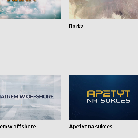
Barka
rem w offshore
Apetyt na sukces