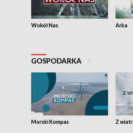
Wokół Nas
Arka
GOSPODARKA
Morski Kompas
Z wiat