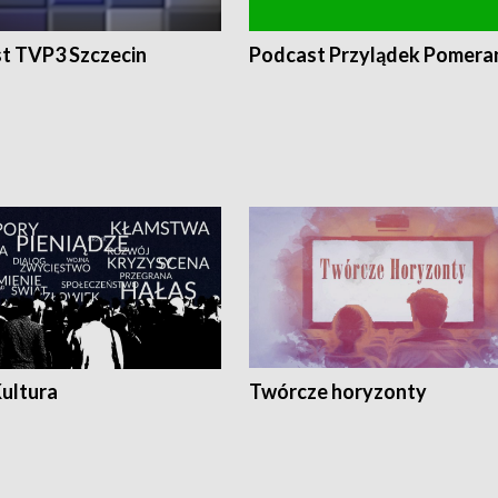
t TVP3 Szczecin
Podcast Przylądek Pomera
Kultura
Twórcze horyzonty