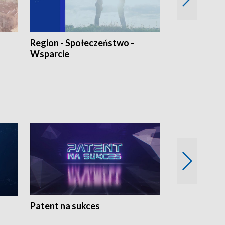
Region - Społeczeństwo -
Bez Barier
Wsparcie
Patent na sukces
Rolnictwo w 