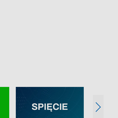
e-mail: kronika@tvp.pl.
e-mail: kronika@t