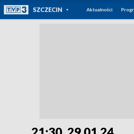
POWRÓT DO
SZCZECIN
Aktualności
Prog
TVP REGIONY
21:30, 29.01.24