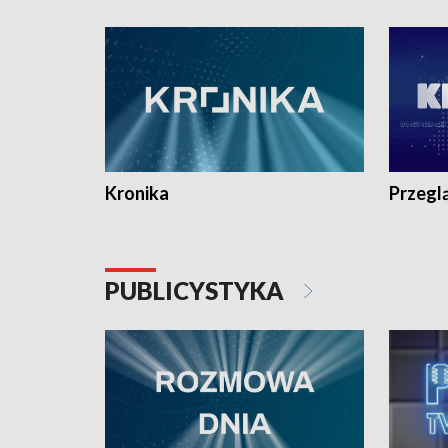
e-mail: kronika@tvp.pl.
e-mail: k
Kronika
Przegl
PUBLICYSTYKA