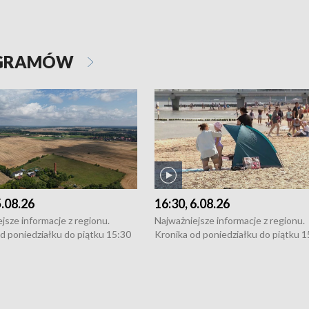
OGRAMÓW
5.08.26
16:30, 6.08.26
jsze informacje z regionu.
Najważniejsze informacje z regionu.
d poniedziałku do piątku 15:30
Kronika od poniedziałku do piątku 1
16:30 (+ rozmowa), 18:30, 21:30.
(flesz), 16:30 (+ rozmowa), 18:30, 21
y i święta 15:30 i 16:30
W weekendy i święta 15:30 i 16:30
8:30 i 21:30. Dziennikarze czekają
(flesz), 18:30 i 21:30. Dziennikarze c
a zgłoszenia: Szczecin - tel. 91-
na Państwa zgłoszenia: Szczecin - te
0, Koszalin - tel. 94-34-50-054,
4 8-10-400, Koszalin - tel. 94-34-50