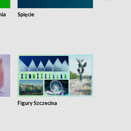
nia
Spięcie
Niedziałkow
Figury Szczecina