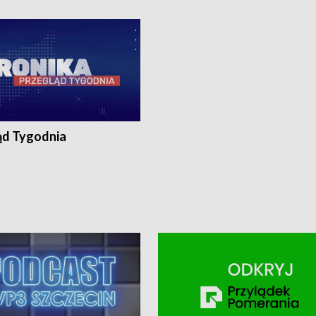
ronika@tvp.pl.
e-mail: kronika@tvp.pl.
ąd Tygodnia