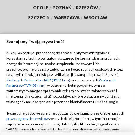
OPOLE
/
POZNAŃ
/
RZESZÓW
/
SZCZECIN
/
WARSZAWA
/
WROCŁAW
Szanujemy Twoją prywatność
Dołącz do nas:
Kliknij "Akceptuję i przechodzę do serwisu", aby wyrazić zgody na
korzystanie z technologii automatycznego śledzenia i zbierania danych,
TVP
dostęp do informacji na Twoim urządzeniu końcowym i ich
Abonament TVP
przechowywanie oraz na przetwarzanie Twoich danych osobowych przez
Regulamin TVP
nas, czyli Telewizję Polską S.A. w likwidacji (zwaną dalej również „TVP”),
Emisja w TVP
Polityka prywatności
Zaufanych Partnerów z IAB* (1201 firm)
oraz pozostałych
Zaufanych
Partnerów TVP (93 firm)
, w celach marketingowych (w tym do
Centrum informacji TVP
Moje zgody
zautomatyzowanego dopasowania reklam do Twoich zainteresowań i
mierzenia ich skuteczności) i pozostałych, które wskazujemy poniżej, a
Naziemna Telewizja Cyfrowa
Pomoc
także zgody na udostępnianie przez nas identyfikatora PPID do Google.
Sklep TVP
Biuro reklamy
Twoje dane osobowe zbierane podczas odwiedzania przez Ciebie naszych
Rada Programowa
Kontakt
poszczególnych serwisów
zwanych dalej „Portalem”, w tym informacje
zapisywane za pomocą technologii takich jak: pliki cookie, sygnalizatory
System NOS
WWW lub innych podobnych technologii umożliwiających świadczenie
dopasowanych i bezpiecznych usług, personalizację treści oraz reklam,