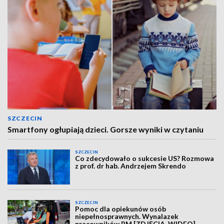
SZCZECIN
Smartfony ogłupiają dzieci. Gorsze wyniki w czytaniu
SZCZECIN
Co zdecydowało o sukcesie US? Rozmowa
z prof. dr hab. Andrzejem Skrendo
SZCZECIN
Pomoc dla opiekunów osób
niepełnosprawnych. Wynalazek
pracowników PM [ZDJĘCIA, WIDEO]