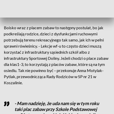
Nowakowska z Rady Rodziców w SP nr 21
w Koszalinie.
Boisko wraz z placem zabaw to następny postulat, bo jak
podkreślają rodzice, dzieci z dysfunkcjami ruchowymi
potrzebują terenu rekreacyjnego tak samo, jak ich w pełni
sprawni rówieśnicy. - Lekcje wf-u to często dzieci muszą
korzystać z infrastruktury sąsiednich szkół albo z
infrastruktury Sportowej Doliny. Jeżeli chodzi o place zabaw
dla klas1-3, to korzystają z placów zabaw, które są na tym
osiedlu. Tak nie powinno być – przekonuje Anna Motylak-
Pytlak, przewodnicząca Rady Rodziców w SP nr 21 w
Koszalinie.
- Mam nadzieję, że uda nam się w tym roku
taki plac zabaw przy Szkole Podstawowej