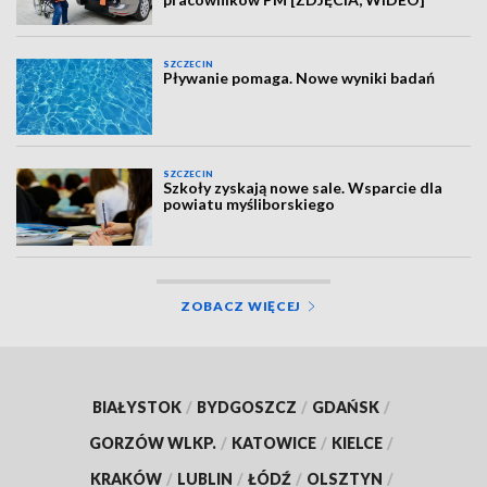
SZCZECIN
Pływanie pomaga. Nowe wyniki badań
SZCZECIN
Szkoły zyskają nowe sale. Wsparcie dla
powiatu myśliborskiego
ZOBACZ WIĘCEJ
BIAŁYSTOK
/
BYDGOSZCZ
/
GDAŃSK
/
GORZÓW WLKP.
/
KATOWICE
/
KIELCE
/
KRAKÓW
/
LUBLIN
/
ŁÓDŹ
/
OLSZTYN
/