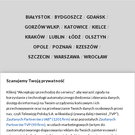
BIAŁYSTOK
/
BYDGOSZCZ
/
GDAŃSK
/
GORZÓW WLKP.
/
KATOWICE
/
KIELCE
/
KRAKÓW
/
LUBLIN
/
ŁÓDŹ
/
OLSZTYN
/
OPOLE
/
POZNAŃ
/
RZESZÓW
/
SZCZECIN
/
WARSZAWA
/
WROCŁAW
Szanujemy Twoją prywatność
Dołącz do nas:
Kliknij "Akceptuję i przechodzę do serwisu", aby wyrazić zgody na
korzystanie z technologii automatycznego śledzenia i zbierania danych,
TVP
dostęp do informacji na Twoim urządzeniu końcowym i ich
Abonament TVP
przechowywanie oraz na przetwarzanie Twoich danych osobowych przez
Regulamin TVP
nas, czyli Telewizję Polską S.A. w likwidacji (zwaną dalej również „TVP”),
Emisja w TVP
Polityka prywatności
Zaufanych Partnerów z IAB* (1201 firm)
oraz pozostałych
Zaufanych
Partnerów TVP (93 firm)
, w celach marketingowych (w tym do
Centrum informacji TVP
Moje zgody
zautomatyzowanego dopasowania reklam do Twoich zainteresowań i