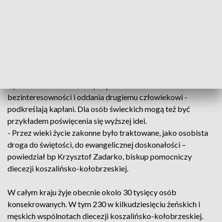
naszej diecezji, oczywiście szkoły, zajmują
się osobami ubogimi i wykluczonymi -
wymienia ks. Wojciech Parfianowicz,
rzecznik prasowy diecezji koszalińsko-
kołobrzeskiej.
Życie osób konsekrowanych jest świadectwem
bezinteresowności i oddania drugiemu człowiekowi -
podkreślają kapłani. Dla osób świeckich mogą też być
przykładem poświęcenia się wyższej idei.
- Przez wieki życie zakonne było traktowane, jako osobista
droga do świętości, do ewangelicznej doskonałości –
powiedział bp Krzysztof Zadarko, biskup pomocniczy
diecezji koszalińsko-kołobrzeskiej.
W całym kraju żyje obecnie okolo 30 tysięcy osób
konsekrowanych. W tym 230 w kilkudziesięciu żeńskich i
męskich wspólnotach diecezji koszalińsko-kołobrzeskiej.