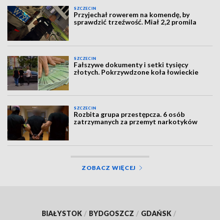
SZCZECIN
Przyjechał rowerem na komendę, by
sprawdzić trzeźwość. Miał 2,2 promila
SZCZECIN
Fałszywe dokumenty i setki tysięcy
złotych. Pokrzywdzone koła łowieckie
SZCZECIN
Rozbita grupa przestępcza. 6 osób
zatrzymanych za przemyt narkotyków
ZOBACZ WIĘCEJ
BIAŁYSTOK
/
BYDGOSZCZ
/
GDAŃSK
/