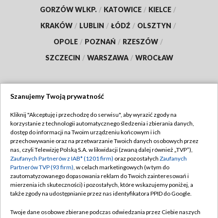
GORZÓW WLKP.
/
KATOWICE
/
KIELCE
/
KRAKÓW
/
LUBLIN
/
ŁÓDŹ
/
OLSZTYN
/
OPOLE
/
POZNAŃ
/
RZESZÓW
/
SZCZECIN
/
WARSZAWA
/
WROCŁAW
Szanujemy Twoją prywatność
Dołącz do nas:
Kliknij "Akceptuję i przechodzę do serwisu", aby wyrazić zgody na
korzystanie z technologii automatycznego śledzenia i zbierania danych,
TVP
dostęp do informacji na Twoim urządzeniu końcowym i ich
Abonament TVP
przechowywanie oraz na przetwarzanie Twoich danych osobowych przez
Regulamin TVP
nas, czyli Telewizję Polską S.A. w likwidacji (zwaną dalej również „TVP”),
Emisja w TVP
Polityka prywatności
Zaufanych Partnerów z IAB* (1201 firm)
oraz pozostałych
Zaufanych
Partnerów TVP (93 firm)
, w celach marketingowych (w tym do
Centrum informacji TVP
Moje zgody
zautomatyzowanego dopasowania reklam do Twoich zainteresowań i
mierzenia ich skuteczności) i pozostałych, które wskazujemy poniżej, a
Naziemna Telewizja Cyfrowa
Pomoc
także zgody na udostępnianie przez nas identyfikatora PPID do Google.
Sklep TVP
Biuro reklamy
Twoje dane osobowe zbierane podczas odwiedzania przez Ciebie naszych