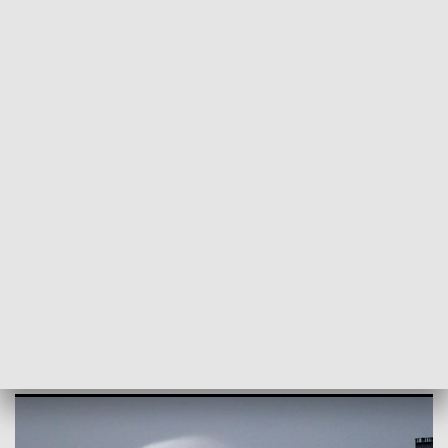
POWRÓT DO
SZCZECIN
TVP REGIONY
Uwaga na silny wiatr. W porywach nawet
85 km/h [WIDEO]
2024-02-05
Izabela Kozdraś / kb