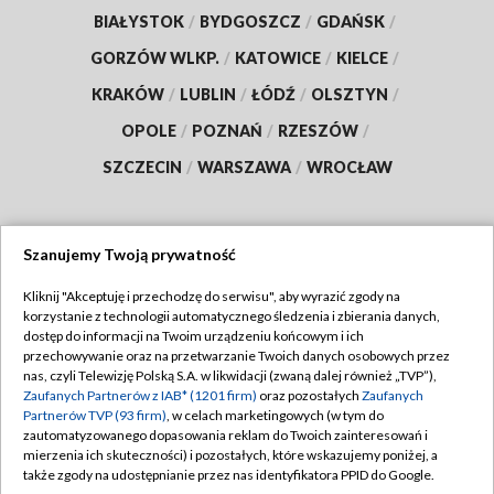
BIAŁYSTOK
/
BYDGOSZCZ
/
GDAŃSK
/
GORZÓW WLKP.
/
KATOWICE
/
KIELCE
/
KRAKÓW
/
LUBLIN
/
ŁÓDŹ
/
OLSZTYN
/
OPOLE
/
POZNAŃ
/
RZESZÓW
/
SZCZECIN
/
WARSZAWA
/
WROCŁAW
Szanujemy Twoją prywatność
Dołącz do nas:
Kliknij "Akceptuję i przechodzę do serwisu", aby wyrazić zgody na
korzystanie z technologii automatycznego śledzenia i zbierania danych,
TVP
dostęp do informacji na Twoim urządzeniu końcowym i ich
Abonament TVP
przechowywanie oraz na przetwarzanie Twoich danych osobowych przez
Regulamin TVP
nas, czyli Telewizję Polską S.A. w likwidacji (zwaną dalej również „TVP”),
Emisja w TVP
Polityka prywatności
Zaufanych Partnerów z IAB* (1201 firm)
oraz pozostałych
Zaufanych
Partnerów TVP (93 firm)
, w celach marketingowych (w tym do
Centrum informacji TVP
Moje zgody
zautomatyzowanego dopasowania reklam do Twoich zainteresowań i
mierzenia ich skuteczności) i pozostałych, które wskazujemy poniżej, a
Naziemna Telewizja Cyfrowa
Pomoc
także zgody na udostępnianie przez nas identyfikatora PPID do Google.