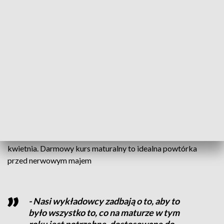
Na maturzystów nie ma mocnych i nawet matematyka ich nie
złamie. Tym bardziej teraz, kiedy pojawiło się wsparcie:
„Mocni z matmy”. ZUT przygotował wirtualne miejsca dla
400 maturzystów. Zapisy dopiero się rozpoczęły, ale warto
się pospieszyć. Obowiązuje zasada - kto pierwszy ten lepszy.
- Jak najszybciej rodzice albo wy maturzyści startujcie,
dlatego że jest ich tylko 400. Mimo że wydaje się, że to jest
duża liczba, to jednak schodzą jak świeże bułeczki – mówi
Emilia Kujawa z Zachodniopomorskiego Uniwersytetu
Technologicznego w Szczecinie.
5 grup, 32 godziny spotkań online od 26 lutego do 26
kwietnia. Darmowy kurs maturalny to idealna powtórka
przed nerwowym majem
- Nasi wykładowcy zadbają o to, aby to
było wszystko to, co na maturze w tym