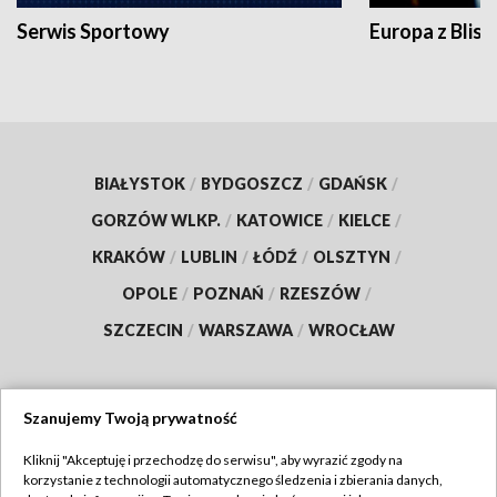
Serwis Sportowy
Europa z Blisk
BIAŁYSTOK
/
BYDGOSZCZ
/
GDAŃSK
/
GORZÓW WLKP.
/
KATOWICE
/
KIELCE
/
KRAKÓW
/
LUBLIN
/
ŁÓDŹ
/
OLSZTYN
/
OPOLE
/
POZNAŃ
/
RZESZÓW
/
SZCZECIN
/
WARSZAWA
/
WROCŁAW
Szanujemy Twoją prywatność
Dołącz do nas:
Kliknij "Akceptuję i przechodzę do serwisu", aby wyrazić zgody na
korzystanie z technologii automatycznego śledzenia i zbierania danych,
TVP