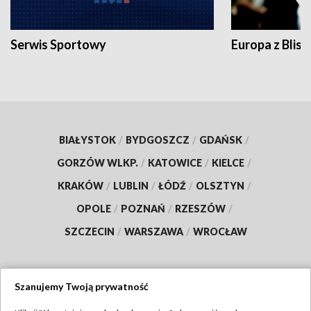
Serwis Sportowy
Europa z Blisk
BIAŁYSTOK
/
BYDGOSZCZ
/
GDAŃSK
/
GORZÓW WLKP.
/
KATOWICE
/
KIELCE
/
KRAKÓW
/
LUBLIN
/
ŁÓDŹ
/
OLSZTYN
/
OPOLE
/
POZNAŃ
/
RZESZÓW
/
SZCZECIN
/
WARSZAWA
/
WROCŁAW
Szanujemy Twoją prywatność
Dołącz do nas: