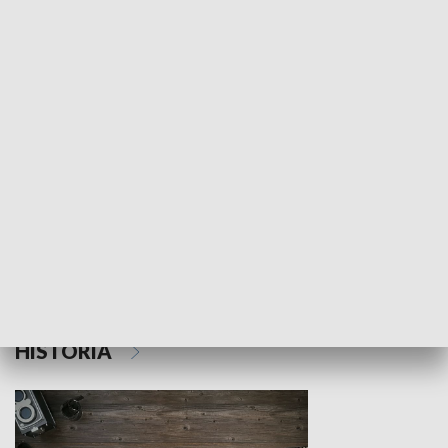
NAUKA I EDUKACJA
Z indeksem w ręku
Droga po suk
HISTORIA