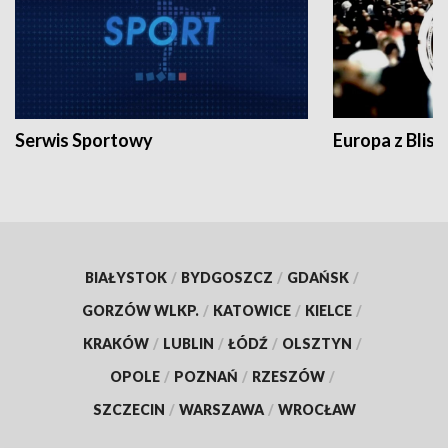
Serwis Sportowy
Europa z Blisk
BIAŁYSTOK
/
BYDGOSZCZ
/
GDAŃSK
/
GORZÓW WLKP.
/
KATOWICE
/
KIELCE
/
KRAKÓW
/
LUBLIN
/
ŁÓDŹ
/
OLSZTYN
/
OPOLE
/
POZNAŃ
/
RZESZÓW
/
SZCZECIN
/
WARSZAWA
/
WROCŁAW