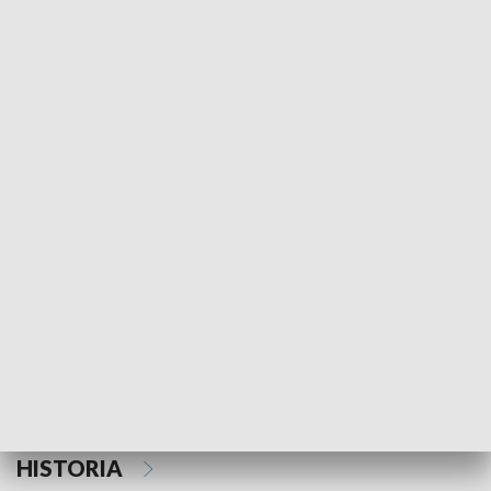
Morski Kompas
Z wiatrem w o
NAUKA I EDUKACJA
Z indeksem w ręku
Droga po suk
HISTORIA