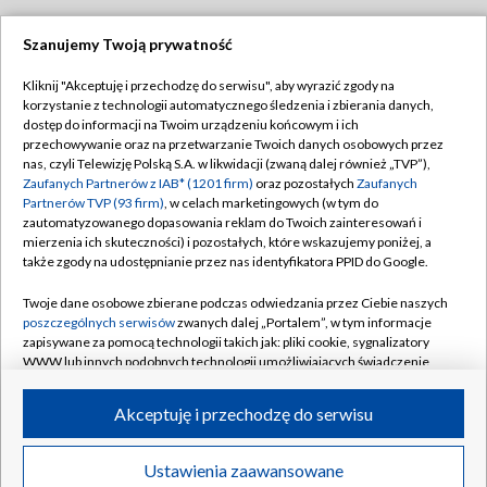
Szanujemy Twoją prywatność
Dołącz do nas:
Kliknij "Akceptuję i przechodzę do serwisu", aby wyrazić zgody na
korzystanie z technologii automatycznego śledzenia i zbierania danych,
TVP
dostęp do informacji na Twoim urządzeniu końcowym i ich
Abonament TVP
przechowywanie oraz na przetwarzanie Twoich danych osobowych przez
Regulamin TVP
nas, czyli Telewizję Polską S.A. w likwidacji (zwaną dalej również „TVP”),
Emisja w TVP
Polityka prywatności
Zaufanych Partnerów z IAB* (1201 firm)
oraz pozostałych
Zaufanych
Partnerów TVP (93 firm)
, w celach marketingowych (w tym do
Centrum informacji TVP
Moje zgody
zautomatyzowanego dopasowania reklam do Twoich zainteresowań i
mierzenia ich skuteczności) i pozostałych, które wskazujemy poniżej, a
Naziemna Telewizja Cyfrowa
Pomoc
także zgody na udostępnianie przez nas identyfikatora PPID do Google.
Sklep TVP
Biuro reklamy
Twoje dane osobowe zbierane podczas odwiedzania przez Ciebie naszych
Rada Programowa
Kontakt
poszczególnych serwisów
zwanych dalej „Portalem”, w tym informacje
zapisywane za pomocą technologii takich jak: pliki cookie, sygnalizatory
System NOS
WWW lub innych podobnych technologii umożliwiających świadczenie
dopasowanych i bezpiecznych usług, personalizację treści oraz reklam,
Informacje o nadawcy
Kanały
udostępnianie funkcji mediów społecznościowych oraz analizowanie
Akceptuję i przechodzę do serwisu
ruchu w Internecie.
Program dla prasy
©2026 Telewizja Polska S.A. w likwidacji
Biuro Reklamy
Twoje dane osobowe zbierane podczas odwiedzania przez Ciebie
Ustawienia zaawansowane
poszczególnych serwisów
na Portalu, takie jak adresy IP, identyfikatory