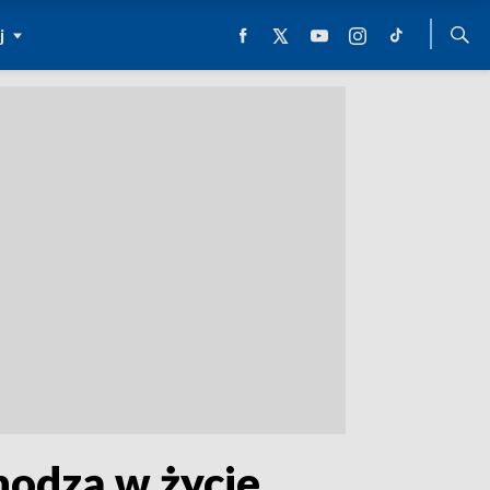
j
hodzą w życie