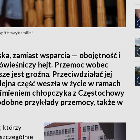
sy "Ustawy Kamilka"
ska, zamiast wsparcia — obojętność i
rówieśniczy hejt. Przemoc wobec
sze jest groźna. Przeciwdziałać jej
lejna część weszła w życie w ramach
 imieniem chłopczyka z Częstochowy
odobne przykłady przemocy, także w
, którzy
 szczególnie