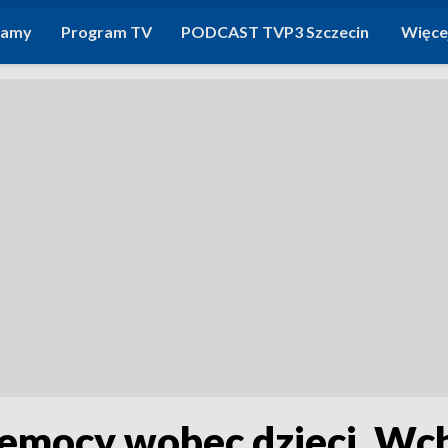
ramy
Program TV
PODCAST TVP3 Szczecin
Więce
zemocy wobec dzieci. Wc