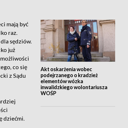
ci mają być
ko raz.
dla sędziów.
cko już
ę możliwości
ego, co się
Akt oskarżenia wobec
podejrzanego o kradzież
cki z Sądu
elementów wózka
inwalidzkiego wolontariusza
WOŚP
rdziej
ści
ę dziećmi.