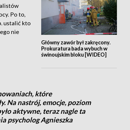
jalistów
cy. Po to,
 ustalić kto
ego nie
Główny zawór był zakręcony.
Prokuratura bada wybuch w
świnoujskim bloku [WIDEO]
howaniach, które
y. Na nastrój, emocje, poziom
 było aktywne, teraz nagle ta
ia psycholog Agnieszka