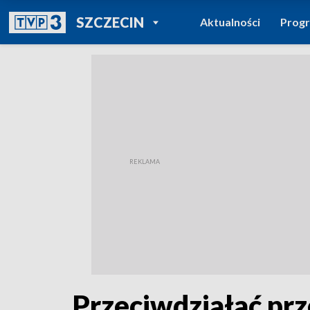
POWRÓT DO
SZCZECIN
Aktualności
Prog
TVP REGIONY
Przeciwdziałać pr