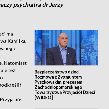
maczy psychiatra dr Jerzy
eci ma
awa Kamilka,
owanego
ie. Natomiast
ale też
Bezpieczeństwo dzieci.
Rozmowa z Zygmuntem
do
Pyszkowskim, prezesem
podkreślił
Zachodniopomorskiego
Towarzystwa Przyjaciół Dzieci
[WIDEO]
rzyjaciół