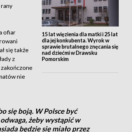
 rany
a ofiar
15 lat więzienia dla matki i 25 lat
dla jej konkubenta. Wyrok w
urowani
sprawie brutalnego znęcania się
ł się także
nad dziećmi w Drawsku
łady z
Pomorskim
 zakończone
matów nie
bo się boją. W Polsce być
a odwaga, żeby wystąpić w
ąsiada będzie się miało przez