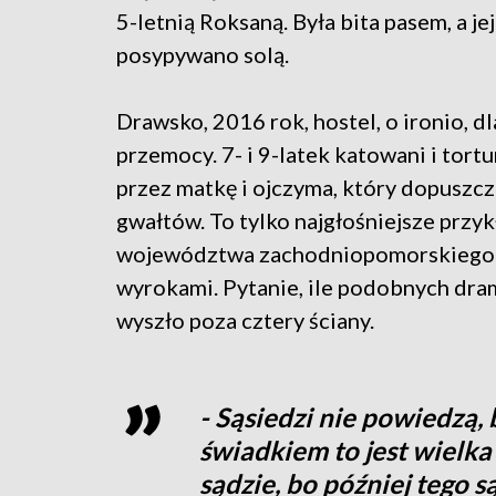
5-letnią Roksaną. Była bita pasem, a jej
posypywano solą.
Drawsko, 2016 rok, hostel, o ironio, dl
przemocy. 7- i 9-latek katowani i tort
przez matkę i ojczyma, który dopuszcza
gwałtów. To tylko najgłośniejsze przyk
województwa zachodniopomorskiego
wyrokami. Pytanie, ile podobnych dra
wyszło poza cztery ściany.
- Sąsiedzi nie powiedzą, 
świadkiem to jest wielk
sądzie, bo później tego s