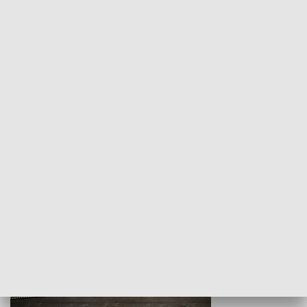
Z indeksem w ręku
Droga po suk
HISTORIA