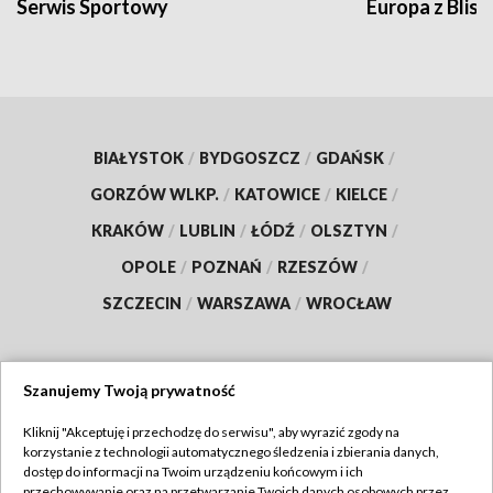
Serwis Sportowy
Europa z Blisk
BIAŁYSTOK
/
BYDGOSZCZ
/
GDAŃSK
/
GORZÓW WLKP.
/
KATOWICE
/
KIELCE
/
KRAKÓW
/
LUBLIN
/
ŁÓDŹ
/
OLSZTYN
/
OPOLE
/
POZNAŃ
/
RZESZÓW
/
SZCZECIN
/
WARSZAWA
/
WROCŁAW
Szanujemy Twoją prywatność
Dołącz do nas:
Kliknij "Akceptuję i przechodzę do serwisu", aby wyrazić zgody na
korzystanie z technologii automatycznego śledzenia i zbierania danych,
TVP
dostęp do informacji na Twoim urządzeniu końcowym i ich
Abonament TVP
przechowywanie oraz na przetwarzanie Twoich danych osobowych przez