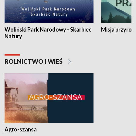
Woliński Park Narodowy - Skarbiec
Misja przyrod
Natury
ROLNICTWO I WIEŚ
Agro-szansa