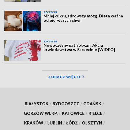
SZCZECIN
Mniej cukru, zdrowszy mózg. Dieta ważna
od pierwszych chwil
SZCZECIN
Nowoczesny patriotyzm. Akcja
krwiodawstwa w Szczecinie [WIDEO]
ZOBACZ WIĘCEJ
BIAŁYSTOK
/
BYDGOSZCZ
/
GDAŃSK
/
GORZÓW WLKP.
/
KATOWICE
/
KIELCE
/
KRAKÓW
/
LUBLIN
/
ŁÓDŹ
/
OLSZTYN
/