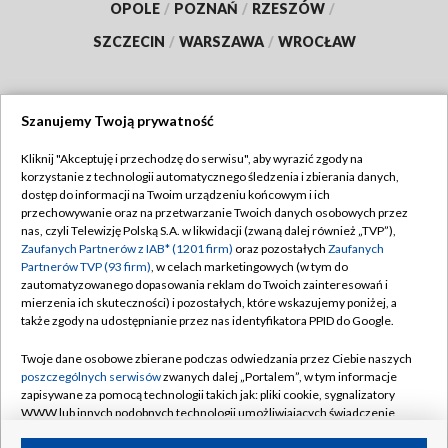
OPOLE
/
POZNAŃ
/
RZESZÓW
/
SZCZECIN
/
WARSZAWA
/
WROCŁAW
Szanujemy Twoją prywatność
Dołącz do nas:
Kliknij "Akceptuję i przechodzę do serwisu", aby wyrazić zgody na
korzystanie z technologii automatycznego śledzenia i zbierania danych,
TVP
dostęp do informacji na Twoim urządzeniu końcowym i ich
Abonament TVP
przechowywanie oraz na przetwarzanie Twoich danych osobowych przez
Regulamin TVP
nas, czyli Telewizję Polską S.A. w likwidacji (zwaną dalej również „TVP”),
Emisja w TVP
Polityka prywatności
Zaufanych Partnerów z IAB* (1201 firm)
oraz pozostałych
Zaufanych
Partnerów TVP (93 firm)
, w celach marketingowych (w tym do
Centrum informacji TVP
Moje zgody
zautomatyzowanego dopasowania reklam do Twoich zainteresowań i
mierzenia ich skuteczności) i pozostałych, które wskazujemy poniżej, a
Naziemna Telewizja Cyfrowa
Pomoc
także zgody na udostępnianie przez nas identyfikatora PPID do Google.
Sklep TVP
Biuro reklamy
Twoje dane osobowe zbierane podczas odwiedzania przez Ciebie naszych
Rada Programowa
Kontakt
poszczególnych serwisów
zwanych dalej „Portalem”, w tym informacje
zapisywane za pomocą technologii takich jak: pliki cookie, sygnalizatory
System NOS
WWW lub innych podobnych technologii umożliwiających świadczenie
dopasowanych i bezpiecznych usług, personalizację treści oraz reklam,
Informacje o nadawcy
Kanały