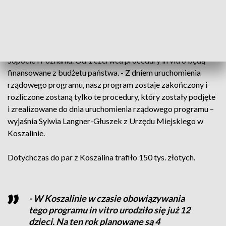
w Gdyni.
Koszalinianie mają do wyboru kliniki w Gdyni, Szczecinie,
Sopocie i Poznaniu. Od 1 czerwca procedury in vitro będą
finansowane z budżetu państwa. - Z dniem uruchomienia
rządowego programu, nasz program zostaje zakończony i
rozliczone zostaną tylko te procedury, który zostały podjęte
i zrealizowane do dnia uruchomienia rządowego programu –
wyjaśnia Sylwia Langner-Głuszek z Urzędu Miejskiego w
Koszalinie.
Dotychczas do par z Koszalina trafiło 150 tys. złotych.
- W Koszalinie w czasie obowiązywania
tego programu in vitro urodziło się już 12
dzieci. Na ten rok planowane są 4