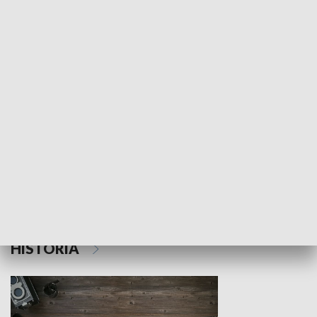
NAUKA I EDUKACJA
Z indeksem w ręku
Droga po suk
HISTORIA