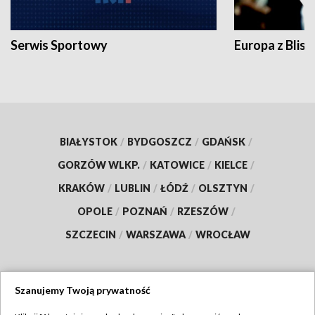
Serwis Sportowy
Europa z Blisk
BIAŁYSTOK
/
BYDGOSZCZ
/
GDAŃSK
/
GORZÓW WLKP.
/
KATOWICE
/
KIELCE
/
KRAKÓW
/
LUBLIN
/
ŁÓDŹ
/
OLSZTYN
/
OPOLE
/
POZNAŃ
/
RZESZÓW
/
SZCZECIN
/
WARSZAWA
/
WROCŁAW
Szanujemy Twoją prywatność
Dołącz do nas: