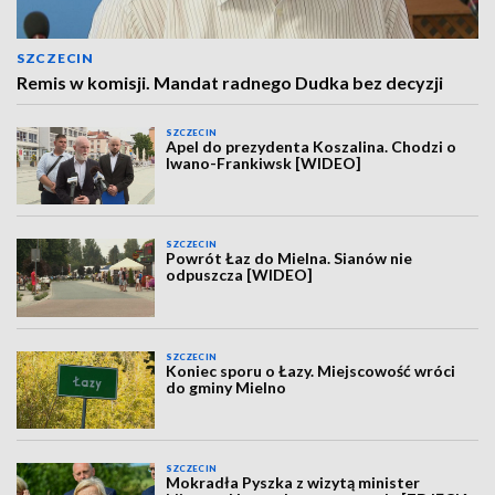
SZCZECIN
Remis w komisji. Mandat radnego Dudka bez decyzji
SZCZECIN
Apel do prezydenta Koszalina. Chodzi o
Iwano-Frankiwsk [WIDEO]
SZCZECIN
Powrót Łaz do Mielna. Sianów nie
odpuszcza [WIDEO]
SZCZECIN
Koniec sporu o Łazy. Miejscowość wróci
do gminy Mielno
SZCZECIN
Mokradła Pyszka z wizytą minister