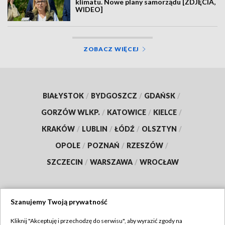
klimatu. Nowe plany samorządu [ZDJĘCIA,
WIDEO]
ZOBACZ WIĘCEJ
BIAŁYSTOK
/
BYDGOSZCZ
/
GDAŃSK
/
GORZÓW WLKP.
/
KATOWICE
/
KIELCE
/
KRAKÓW
/
LUBLIN
/
ŁÓDŹ
/
OLSZTYN
/
OPOLE
/
POZNAŃ
/
RZESZÓW
/
SZCZECIN
/
WARSZAWA
/
WROCŁAW
Szanujemy Twoją prywatność
Dołącz do nas:
Kliknij "Akceptuję i przechodzę do serwisu", aby wyrazić zgody na