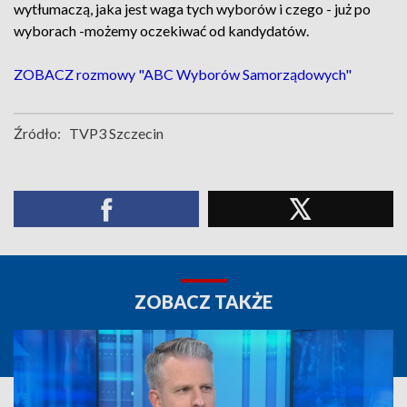
wytłumaczą, jaka jest waga tych wyborów i czego - już po
wyborach -możemy oczekiwać od kandydatów.
ZOBACZ rozmowy "ABC Wyborów Samorządowych"
Źródło:
TVP3 Szczecin
ZOBACZ TAKŻE