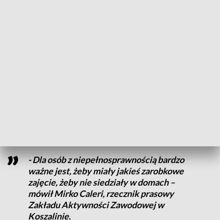
przynajmniej stu pracowników –
powiedziała Sylwia Głowacka z Fundacji
"Zdążyć z Miłością”.
Plany koszalińskiego Zakładu Aktywności Zawodowej są
ambitne. - Branża gastronomiczna, prowadzenie usług
cateringowych, baru mlecznego, obsługa imprez
okolicznościowych. Myślimy o pracowni krawieckiej i jakimś
rękodziele artystycznym – wyjaśnia Sylwia Głowacka z
Fundacji "Zdążyć z Miłością”.
- Dla osób z niepełnosprawnością bardzo
ważne jest, żeby miały jakieś zarobkowe
zajęcie, żeby nie siedziały w domach –
mówił Mirko Caleri, rzecznik prasowy
Zakładu Aktywności Zawodowej w
Koszalinie.