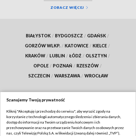
ZOBACZ WIĘCEJ
BIAŁYSTOK
/
BYDGOSZCZ
/
GDAŃSK
/
GORZÓW WLKP.
/
KATOWICE
/
KIELCE
/
KRAKÓW
/
LUBLIN
/
ŁÓDŹ
/
OLSZTYN
/
OPOLE
/
POZNAŃ
/
RZESZÓW
/
SZCZECIN
/
WARSZAWA
/
WROCŁAW
Szanujemy Twoją prywatność
Dołącz do nas:
Kliknij "Akceptuję i przechodzę do serwisu", aby wyrazić zgody na
korzystanie z technologii automatycznego śledzenia i zbierania danych,
TVP
dostęp do informacji na Twoim urządzeniu końcowym i ich
Abonament TVP
przechowywanie oraz na przetwarzanie Twoich danych osobowych przez
Regulamin TVP
nas, czyli Telewizję Polską S.A. w likwidacji (zwaną dalej również „TVP”),