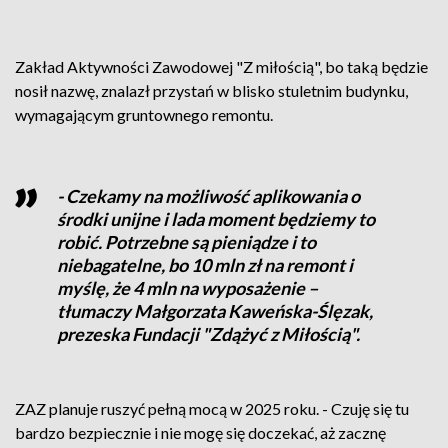
Zakład Aktywności Zawodowej "Z miłością", bo taką będzie
nosił nazwę, znalazł przystań w blisko stuletnim budynku,
wymagającym gruntownego remontu.
- Czekamy na możliwość aplikowania o
środki unijne i lada moment będziemy to
robić. Potrzebne są pieniądze i to
niebagatelne, bo 10 mln zł na remont i
myślę, że 4 mln na wyposażenie –
tłumaczy Małgorzata Kaweńska-Ślęzak,
prezeska Fundacji "Zdążyć z Miłością".
ZAZ planuje ruszyć pełną mocą w 2025 roku. - Czuję się tu
bardzo bezpiecznie i nie mogę się doczekać, aż zacznę