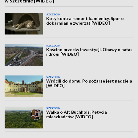
w Szczecinie [WIDEO]
SZCZECIN
Koty kontra remont kamienicy. Spór o
dokarmianie zwierząt [WIDEO]
SZCZECIN
Kościno przeciw inwestycji. Obawy o hałas
i drogi [WIDEO]
SZCZECIN
Wrócili do domu. Po pożarze jest nadzieja
[WIDEO]
SZCZECIN
Walka o Alt Buchholz. Petycja
mieszkańców [WIDEO]