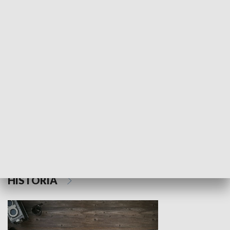
NAUKA I EDUKACJA
Z indeksem w ręku
Droga po suk
HISTORIA