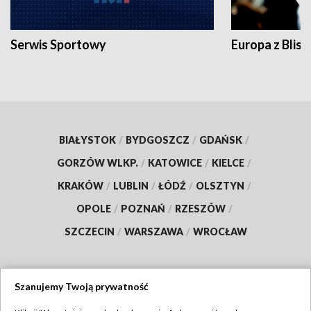
Serwis Sportowy
Europa z Blisk
BIAŁYSTOK
/
BYDGOSZCZ
/
GDAŃSK
/
GORZÓW WLKP.
/
KATOWICE
/
KIELCE
/
KRAKÓW
/
LUBLIN
/
ŁÓDŹ
/
OLSZTYN
/
OPOLE
/
POZNAŃ
/
RZESZÓW
/
SZCZECIN
/
WARSZAWA
/
WROCŁAW
Szanujemy Twoją prywatność
Dołącz do nas: