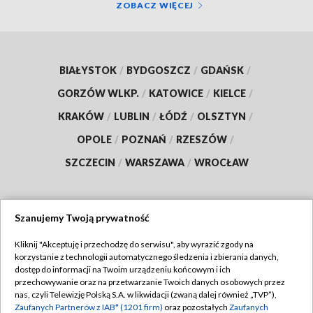
ZOBACZ WIĘCEJ
BIAŁYSTOK
/
BYDGOSZCZ
/
GDAŃSK
/
GORZÓW WLKP.
/
KATOWICE
/
KIELCE
/
KRAKÓW
/
LUBLIN
/
ŁÓDŹ
/
OLSZTYN
/
OPOLE
/
POZNAŃ
/
RZESZÓW
/
SZCZECIN
/
WARSZAWA
/
WROCŁAW
Szanujemy Twoją prywatność
Dołącz do nas:
Kliknij "Akceptuję i przechodzę do serwisu", aby wyrazić zgody na
korzystanie z technologii automatycznego śledzenia i zbierania danych,
TVP
dostęp do informacji na Twoim urządzeniu końcowym i ich
Abonament TVP
przechowywanie oraz na przetwarzanie Twoich danych osobowych przez
Regulamin TVP
nas, czyli Telewizję Polską S.A. w likwidacji (zwaną dalej również „TVP”),
Emisja w TVP
Polityka prywatności
Zaufanych Partnerów z IAB* (1201 firm)
oraz pozostałych
Zaufanych