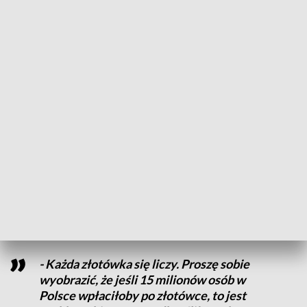
Diagnoza: dystrofia mięśniowa.
- Powoduje najpierw niepełnosprawność, potem
przedwczesną śmierć ze względu na zanik mięśni, który
powoduje, że dziecko najpierw przestaje chodzić. Później, jak
zaczyna korzystać z wózka inwalidzkiego, to niestety
potrzebuje już aparatury podtrzymującej życie – opisuje
Alicja Orlik, mama Adasia.
Jedynym ratunkiem dla Adasia jest terapia genowa w Stanach
Zjednoczonych, ale jej koszt to aż 15 milionów złotych.
Rodzice chłopca robią wszystko, by zebrać niezbędną
kwotę. Udało się już zorganizować koncert charytatywny
oraz kiermasz.
- Każda złotówka się liczy. Proszę sobie
wyobrazić, że jeśli 15 milionów osób w
Polsce wpłaciłoby po złotówce, to jest