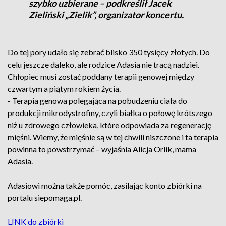
szybko uzbierane – podkreślił Jacek
Zieliński „Zielik”, organizator koncertu.
Do tej pory udało się zebrać blisko 350 tysięcy złotych. Do
celu jeszcze daleko, ale rodzice Adasia nie tracą nadziei.
Chłopiec musi zostać poddany terapii genowej między
czwartym a piątym rokiem życia.
- Terapia genowa polegająca na pobudzeniu ciała do
produkcji mikrodystrofiny, czyli białka o połowę krótszego
niż u zdrowego człowieka, które odpowiada za regenerację
mięśni. Wiemy, że mięśnie są w tej chwili niszczone i ta terapia
powinna to powstrzymać – wyjaśnia Alicja Orlik, mama
Adasia.
Adasiowi można także pomóc, zasilając konto zbiórki na
portalu siepomaga.pl.
LINK do zbiórki