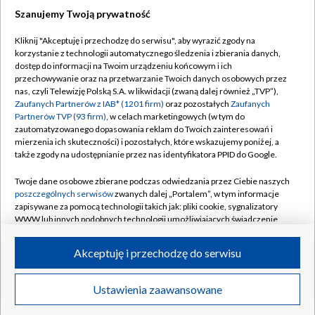
Szanujemy Twoją prywatność
Dołącz do nas:
Kliknij "Akceptuję i przechodzę do serwisu", aby wyrazić zgody na
korzystanie z technologii automatycznego śledzenia i zbierania danych,
TVP
dostęp do informacji na Twoim urządzeniu końcowym i ich
Abonament TVP
przechowywanie oraz na przetwarzanie Twoich danych osobowych przez
Regulamin TVP
nas, czyli Telewizję Polską S.A. w likwidacji (zwaną dalej również „TVP”),
Emisja w TVP
Polityka prywatności
Zaufanych Partnerów z IAB* (1201 firm)
oraz pozostałych
Zaufanych
Partnerów TVP (93 firm)
, w celach marketingowych (w tym do
Centrum informacji TVP
Moje zgody
zautomatyzowanego dopasowania reklam do Twoich zainteresowań i
mierzenia ich skuteczności) i pozostałych, które wskazujemy poniżej, a
Naziemna Telewizja Cyfrowa
Pomoc
także zgody na udostępnianie przez nas identyfikatora PPID do Google.
Sklep TVP
Biuro reklamy
Twoje dane osobowe zbierane podczas odwiedzania przez Ciebie naszych
Rada Programowa
Kontakt
poszczególnych serwisów
zwanych dalej „Portalem”, w tym informacje
zapisywane za pomocą technologii takich jak: pliki cookie, sygnalizatory
System NOS
WWW lub innych podobnych technologii umożliwiających świadczenie
dopasowanych i bezpiecznych usług, personalizację treści oraz reklam,
Informacje o nadawcy
Kanały
udostępnianie funkcji mediów społecznościowych oraz analizowanie
Akceptuję i przechodzę do serwisu
ruchu w Internecie.
Program dla prasy
©2026 Telewizja Polska S.A. w likwidacji
Biuro Reklamy
Twoje dane osobowe zbierane podczas odwiedzania przez Ciebie
Ustawienia zaawansowane
poszczególnych serwisów
na Portalu, takie jak adresy IP, identyfikatory
Ogłoszenie przetargowe
Twoich urządzeń końcowych i identyfikatory plików cookie, informacje o