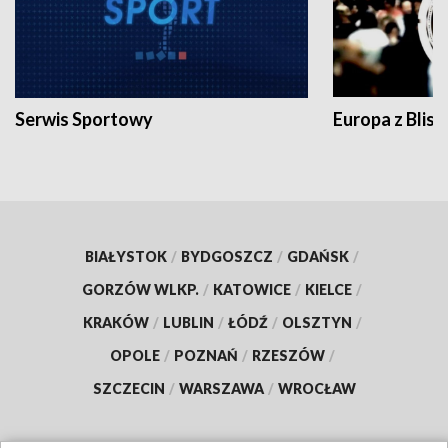
Serwis Sportowy
Europa z Blisk
BIAŁYSTOK
/
BYDGOSZCZ
/
GDAŃSK
/
GORZÓW WLKP.
/
KATOWICE
/
KIELCE
/
KRAKÓW
/
LUBLIN
/
ŁÓDŹ
/
OLSZTYN
/
OPOLE
/
POZNAŃ
/
RZESZÓW
/
SZCZECIN
/
WARSZAWA
/
WROCŁAW