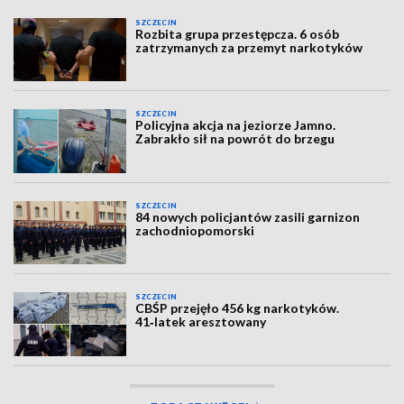
SZCZECIN
Rozbita grupa przestępcza. 6 osób
zatrzymanych za przemyt narkotyków
SZCZECIN
Policyjna akcja na jeziorze Jamno.
Zabrakło sił na powrót do brzegu
SZCZECIN
84 nowych policjantów zasili garnizon
zachodniopomorski
SZCZECIN
CBŚP przejęło 456 kg narkotyków.
41‑latek aresztowany