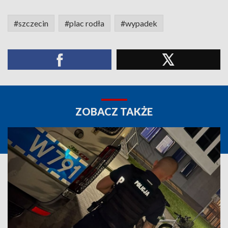
#szczecin
#plac rodła
#wypadek
ZOBACZ TAKŻE