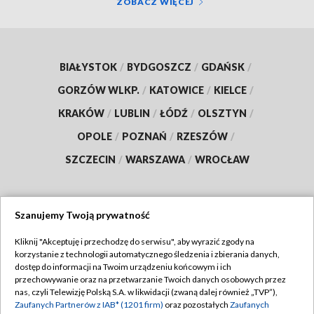
ZOBACZ WIĘCEJ
BIAŁYSTOK
/
BYDGOSZCZ
/
GDAŃSK
/
GORZÓW WLKP.
/
KATOWICE
/
KIELCE
/
KRAKÓW
/
LUBLIN
/
ŁÓDŹ
/
OLSZTYN
/
OPOLE
/
POZNAŃ
/
RZESZÓW
/
SZCZECIN
/
WARSZAWA
/
WROCŁAW
Szanujemy Twoją prywatność
Dołącz do nas:
Kliknij "Akceptuję i przechodzę do serwisu", aby wyrazić zgody na
korzystanie z technologii automatycznego śledzenia i zbierania danych,
TVP
dostęp do informacji na Twoim urządzeniu końcowym i ich
Abonament TVP
przechowywanie oraz na przetwarzanie Twoich danych osobowych przez
Regulamin TVP
nas, czyli Telewizję Polską S.A. w likwidacji (zwaną dalej również „TVP”),
Emisja w TVP
Polityka prywatności
Zaufanych Partnerów z IAB* (1201 firm)
oraz pozostałych
Zaufanych