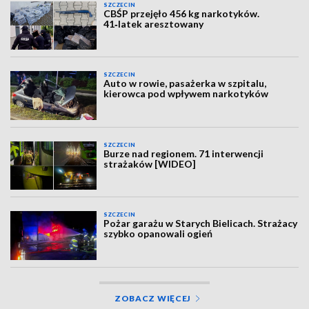
SZCZECIN
CBŚP przejęło 456 kg narkotyków.
41‑latek aresztowany
SZCZECIN
Auto w rowie, pasażerka w szpitalu,
kierowca pod wpływem narkotyków
SZCZECIN
Burze nad regionem. 71 interwencji
strażaków [WIDEO]
SZCZECIN
Pożar garażu w Starych Bielicach. Strażacy
szybko opanowali ogień
ZOBACZ WIĘCEJ