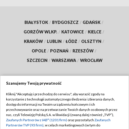
BIAŁYSTOK
/
BYDGOSZCZ
/
GDAŃSK
/
GORZÓW WLKP.
/
KATOWICE
/
KIELCE
/
KRAKÓW
/
LUBLIN
/
ŁÓDŹ
/
OLSZTYN
/
OPOLE
/
POZNAŃ
/
RZESZÓW
/
SZCZECIN
/
WARSZAWA
/
WROCŁAW
Szanujemy Twoją prywatność
Dołącz do nas:
Kliknij "Akceptuję i przechodzę do serwisu", aby wyrazić zgody na
korzystanie z technologii automatycznego śledzenia i zbierania danych,
TVP
dostęp do informacji na Twoim urządzeniu końcowym i ich
Abonament TVP
przechowywanie oraz na przetwarzanie Twoich danych osobowych przez
Regulamin TVP
nas, czyli Telewizję Polską S.A. w likwidacji (zwaną dalej również „TVP”),
Emisja w TVP
Polityka prywatności
Zaufanych Partnerów z IAB* (1201 firm)
oraz pozostałych
Zaufanych
Partnerów TVP (93 firm)
, w celach marketingowych (w tym do
Centrum informacji TVP