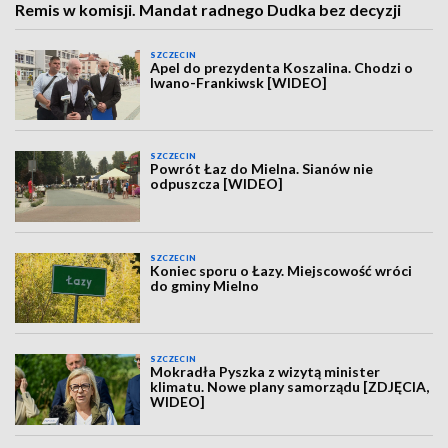
Remis w komisji. Mandat radnego Dudka bez decyzji
SZCZECIN
Apel do prezydenta Koszalina. Chodzi o
Iwano-Frankiwsk [WIDEO]
SZCZECIN
Powrót Łaz do Mielna. Sianów nie
odpuszcza [WIDEO]
SZCZECIN
Koniec sporu o Łazy. Miejscowość wróci
do gminy Mielno
SZCZECIN
Mokradła Pyszka z wizytą minister
klimatu. Nowe plany samorządu [ZDJĘCIA,
WIDEO]