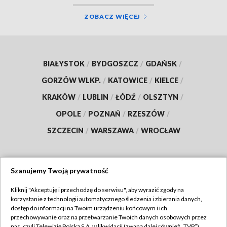
ZOBACZ WIĘCEJ
BIAŁYSTOK
/
BYDGOSZCZ
/
GDAŃSK
/
GORZÓW WLKP.
/
KATOWICE
/
KIELCE
/
KRAKÓW
/
LUBLIN
/
ŁÓDŹ
/
OLSZTYN
/
OPOLE
/
POZNAŃ
/
RZESZÓW
/
SZCZECIN
/
WARSZAWA
/
WROCŁAW
Szanujemy Twoją prywatność
Dołącz do nas:
Kliknij "Akceptuję i przechodzę do serwisu", aby wyrazić zgody na
korzystanie z technologii automatycznego śledzenia i zbierania danych,
TVP
dostęp do informacji na Twoim urządzeniu końcowym i ich
Abonament TVP
przechowywanie oraz na przetwarzanie Twoich danych osobowych przez
Regulamin TVP
nas, czyli Telewizję Polską S.A. w likwidacji (zwaną dalej również „TVP”),