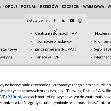
N
/
OPOLE
/
POZNAŃ
/
RZESZÓW
/
SZCZECIN
/
WARSZAWA
/
W
Dołącz do nas:
Centrum informacji TVP
Naziemna
Informacje o nadawcy
Program d
zetargowe
Zgłoś program (ROPAT)
Serwis fo
wizyjna
Kariera w TVP
Merchandi
Polityka prywatności
Moje zgody
Pomoc
Biuro re
ody na korzystanie z technologii automatycznego śledzenia i zbie
 danych osobowych przez nas, czyli Telewizję Polską S.A. w likw
VP (93 firm)
, w celach marketingowych (w tym do zautomatyzow
 poniżej, a także zgody na udostępnianie przez nas identyfikator