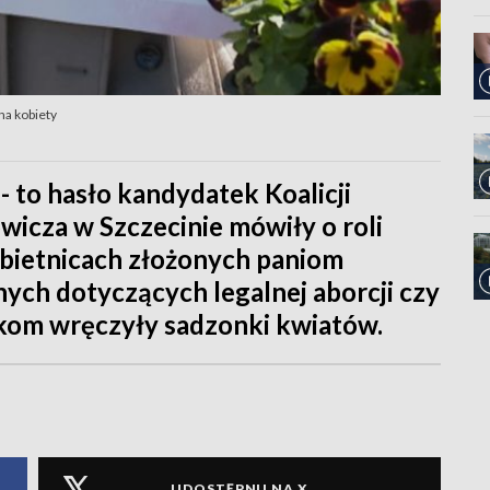
a kobiety
- to hasło kandydatek Koalicji
icza w Szczecinie mówiły o roli
obietnicach złożonych paniom
ch dotyczących legalnej aborcji czy
ankom wręczyły sadzonki kwiatów.
UDOSTĘPNIJ NA X