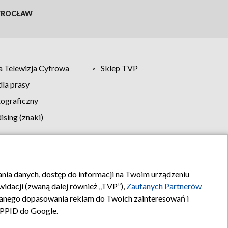
ROCŁAW
 Telewizja Cyfrowa
Sklep TVP
la prasy
tograficzny
sing (znaki)
klamy
Kontakt
rania danych, dostęp do informacji na Twoim urządzeniu
idacji (zwaną dalej również „TVP”),
Zaufanych Partnerów
anego dopasowania reklam do Twoich zainteresowań i
a PPID do Google.