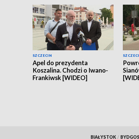
SZCZECIN
SZCZEC
Apel do prezydenta
Powró
Koszalina. Chodzi o Iwano-
Sianó
Frankiwsk [WIDEO]
[WID
BIAŁYSTOK
/
BYDGO