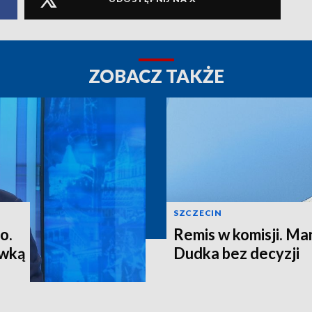
ZOBACZ TAKŻE
SZCZECIN
o.
Remis w komisji. M
ewką
Dudka bez decyzji