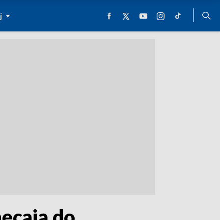
j
ęcają do