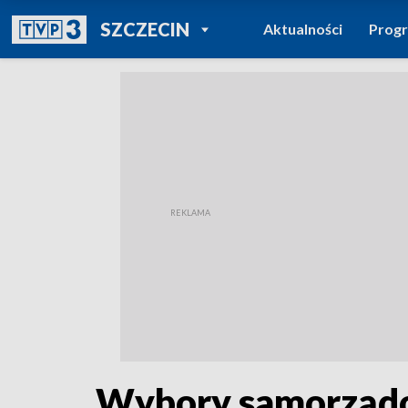
POWRÓT DO
SZCZECIN
Aktualności
Prog
TVP REGIONY
Wybory samorządo