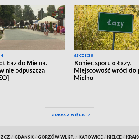
IN
SZCZECIN
t Łaz do Mielna.
Koniec sporu o Łazy.
w nie odpuszcza
Miejscowość wróci do
EO]
Mielno
ZOBACZ WIĘCEJ
SZCZ
/
GDAŃSK
/
GORZÓW WLKP.
/
KATOWICE
/
KIELCE
/
KRA