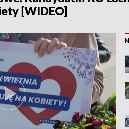
iety [WIDEO]
N