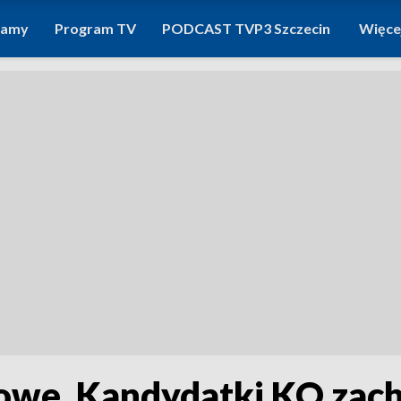
ramy
Program TV
PODCAST TVP3 Szczecin
Więce
we. Kandydatki KO zach