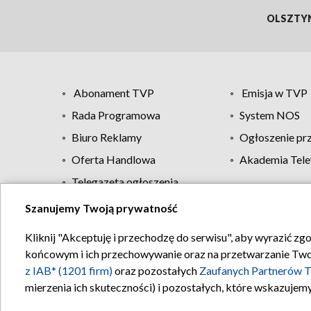
OLSZTY
Abonament TVP
Emisja w TVP
Rada Programowa
System NOS
Biuro Reklamy
Ogłoszenie pr
Oferta Handlowa
Akademia Tele
Telegazeta ogłoszenia
Szanujemy Twoją prywatność
Regulamin TVP
Kliknij "Akceptuję i przechodzę do serwisu", aby wyrazić zg
końcowym i ich przechowywanie oraz na przetwarzanie Twoich
z IAB* (1201 firm)
oraz pozostałych
Zaufanych Partnerów T
mierzenia ich skuteczności) i pozostałych, które wskazujemy