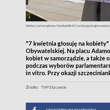
Wybory samorządowe. Kandydatki KO zachęcają do głosowania n
"7 kwietnia głosuję na kobiety" 
Obywatelskiej. Na placu Adamow
kobiet w samorządzie, a także 
podczas wyborów parlamentarny
in vitro. Przy okazji szczecini
Źródło:
TVP3 Szczecin
UDOSTĘPNIJ NA FACEBOOKU