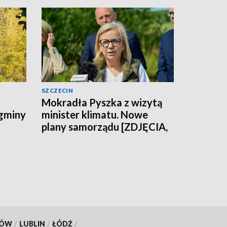
SZCZECIN
Mokradła Pyszka z wizytą
 gminy
minister klimatu. Nowe
plany samorządu [ZDJĘCIA,
WIDEO]
KÓW
/
LUBLIN
/
ŁÓDŹ
/