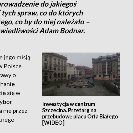
rowadzenie do jakiegoś
i tych spraw, co do których
ego, co by do niej należało –
awiedliwości Adam Bodnar.
e jego misją
w Polsce.
tawy o
chanie
ie się w
wybór
Inwestycja w centrum
Szczecina. Przetarg na
 nie przez
przebudowę placu Orła Białego
cnego
[WIDEO]