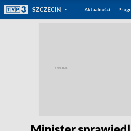
POWRÓT DO
SZCZECIN
Aktualności
Prog
TVP REGIONY
Minister sprawiedl