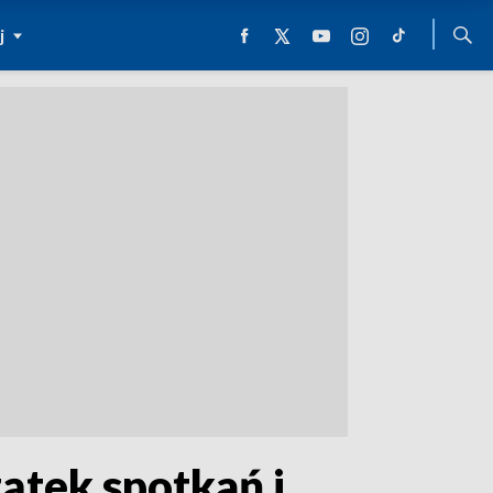
j
zątek spotkań i