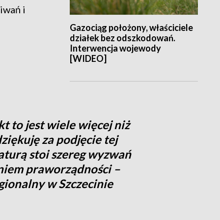
iwań i
Gazociąg położony, właściciele
działek bez odszkodowań.
Interwencja wojewody
[WIDEO]
t to jest wiele więcej niż
dziękuję za podjęcie tej
aturą stoi szereg wyzwań
niem praworządności –
gionalny w Szczecinie