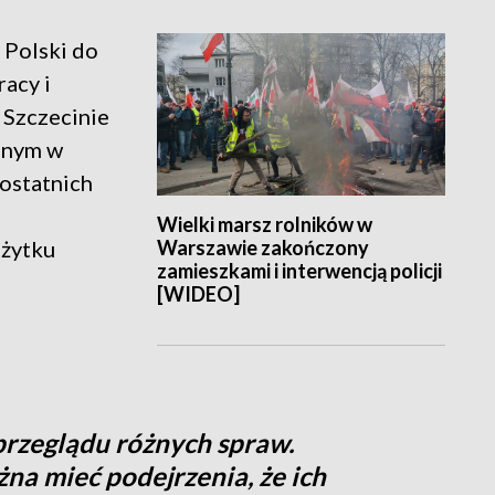
 Polski do
acy i
 Szczecinie
onym w
 ostatnich
Wielki marsz rolników w
Warszawie zakończony
ożytku
zamieszkami i interwencją policji
[WIDEO]
przeglądu różnych spraw.
na mieć podejrzenia, że ich