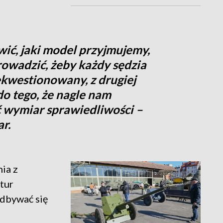
ić, jaki model przyjmujemy,
rowadzić, żeby każdy sędzia
iekwestionowany, z drugiej
o tego, że nagle nam
 wymiar sprawiedliwości –
r.
ia z
tur
odbywać się