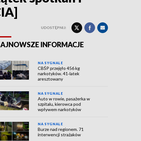
IA]
UDOSTĘPNIJ:
AJNOWSZE INFORMACJE
NA SYGNALE
CBŚP przejęło 456 kg
narkotyków. 41‑latek
aresztowany
NA SYGNALE
Auto w rowie, pasażerka w
szpitalu, kierowca pod
wpływem narkotyków
NA SYGNALE
Burze nad regionem. 71
interwencji strażaków