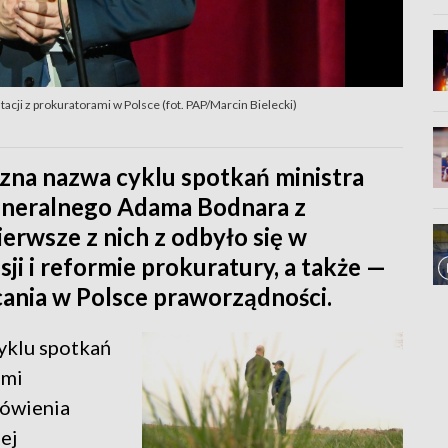
tacji z prokuratorami w Polsce (fot. PAP/Marcin Bielecki)
zna nazwa cyklu spotkań ministra
eneralnego Adama Bodnara z
erwsze z nich z odbyło się w
sji i reformie prokuratury, a także —
acania w Polsce praworządności.
yklu spotkań
ami
mówienia
zej