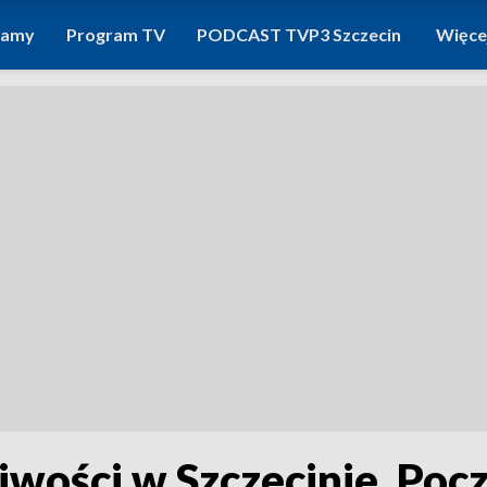
ramy
Program TV
PODCAST TVP3 Szczecin
Więce
iwości w Szczecinie. Poc