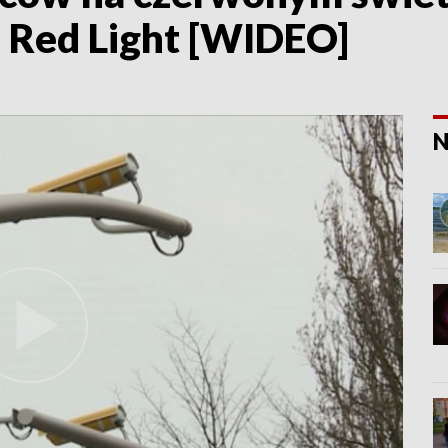
u Red Light [WIDEO]
N