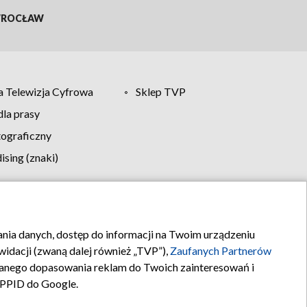
ROCŁAW
 Telewizja Cyfrowa
Sklep TVP
la prasy
tograficzny
sing (znaki)
klamy
Kontakt
rania danych, dostęp do informacji na Twoim urządzeniu
idacji (zwaną dalej również „TVP”),
Zaufanych Partnerów
anego dopasowania reklam do Twoich zainteresowań i
a PPID do Google.