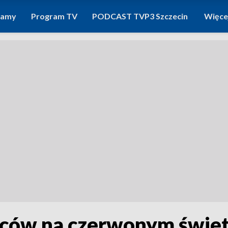
ramy
Program TV
PODCAST TVP3 Szczecin
Więce
ców na czerwonym świet