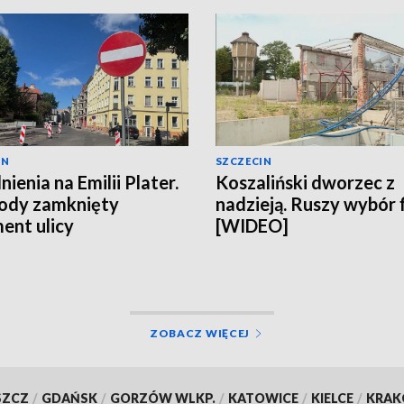
IN
SZCZECIN
ienia na Emilii Plater.
Koszaliński dworzec z
ody zamknięty
nadzieją. Ruszy wybór 
ent ulicy
[WIDEO]
ZOBACZ WIĘCEJ
SZCZ
/
GDAŃSK
/
GORZÓW WLKP.
/
KATOWICE
/
KIELCE
/
KRA