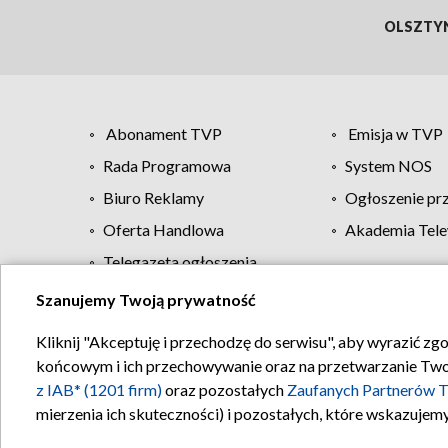
OLSZTY
Abonament TVP
Emisja w TVP
Rada Programowa
System NOS
Biuro Reklamy
Ogłoszenie pr
Oferta Handlowa
Akademia Tele
Telegazeta ogłoszenia
Szanujemy Twoją prywatność
Regulamin TVP
Kliknij "Akceptuję i przechodzę do serwisu", aby wyrazić zg
końcowym i ich przechowywanie oraz na przetwarzanie Twoich
z IAB* (1201 firm)
oraz pozostałych
Zaufanych Partnerów T
mierzenia ich skuteczności) i pozostałych, które wskazujemy