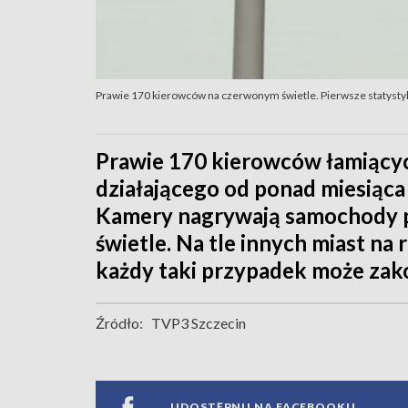
Prawie 170 kierowców na czerwonym świetle. Pierwsze statysty
Prawie 170 kierowców łamiącyc
działającego od ponad miesiąca
Kamery nagrywają samochody p
świetle. Na tle innych miast na
każdy taki przypadek może zako
Źródło:
TVP3 Szczecin
UDOSTĘPNIJ NA FACEBOOKU