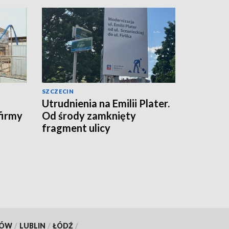
SZCZECIN
Utrudnienia na Emilii Plater.
firmy
Od środy zamknięty
fragment ulicy
KÓW
/
LUBLIN
/
ŁÓDŹ
/