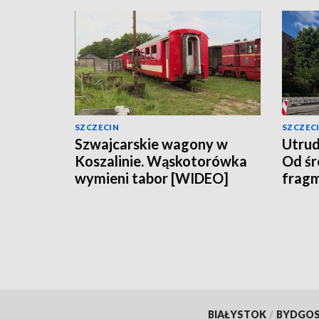
SZCZECIN
SZCZEC
Szwajcarskie wagony w
Utrudn
Koszalinie. Wąskotorówka
Od śr
wymieni tabor [WIDEO]
fragm
BIAŁYSTOK
/
BYDGO