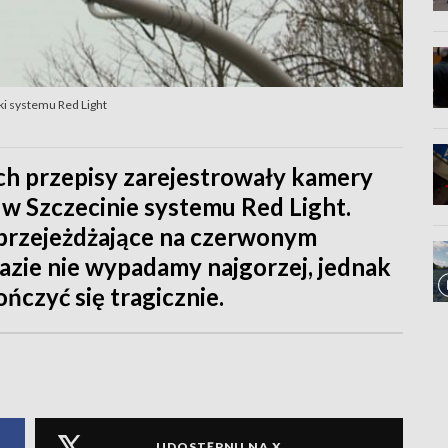
ki systemu Red Light
h przepisy zarejestrowały kamery
 w Szczecinie systemu Red Light.
rzejeżdżające na czerwonym
 razie nie wypadamy najgorzej, jednak
ńczyć się tragicznie.
UDOSTĘPNIJ NA X