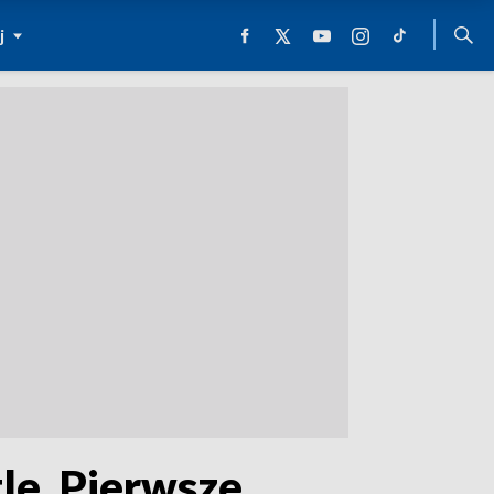
j
le. Pierwsze