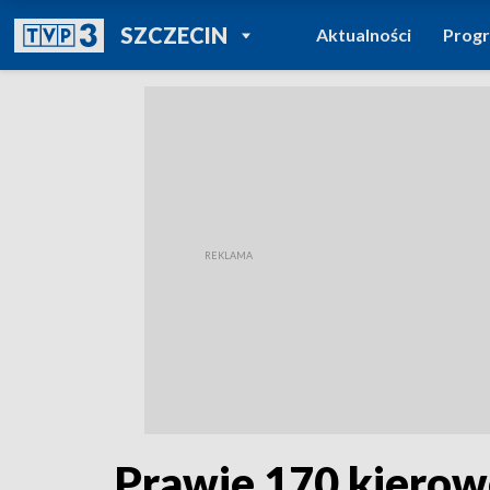
POWRÓT DO
SZCZECIN
Aktualności
Prog
TVP REGIONY
Prawie 170 kierow