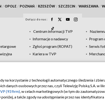
N
/
OPOLE
/
POZNAŃ
/
RZESZÓW
/
SZCZECIN
/
WARSZAWA
/
W
Dołącz do nas:
Centrum informacji TVP
Naziemna
Informacje o nadawcy
Program d
zetargowe
Zgłoś program (ROPAT)
Serwis fo
wizyjna
Kariera w TVP
Merchandi
Polityka prywatności
Moje zgody
Pomoc
Biuro re
ody na korzystanie z technologii automatycznego śledzenia i zbie
 danych osobowych przez nas, czyli Telewizję Polską S.A. w likw
VP (93 firm)
, w celach marketingowych (w tym do zautomatyzow
 poniżej, a także zgody na udostępnianie przez nas identyfikator