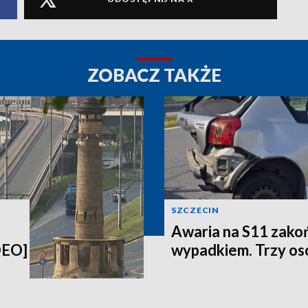
ZOBACZ TAKŻE
SZCZECIN
Awaria na S11 zakoń
DEO]
wypadkiem. Trzy oso