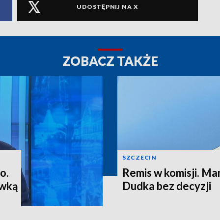
UDOSTĘPNIJ NA X
ZOBACZ TAKŻE
SZCZECIN
o.
Remis w komisji. M
ewką
Dudka bez decyzji