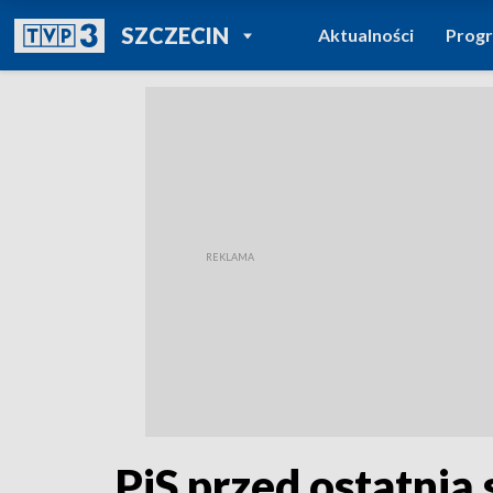
POWRÓT DO
SZCZECIN
Aktualności
Prog
TVP REGIONY
PiS przed ostatnią