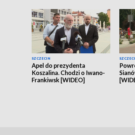
SZCZECIN
SZCZEC
Apel do prezydenta
Powró
Koszalina. Chodzi o Iwano-
Sianó
Frankiwsk [WIDEO]
[WID