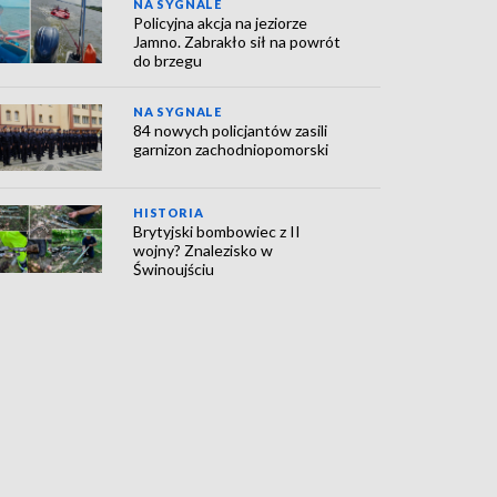
NA SYGNALE
Policyjna akcja na jeziorze
Jamno. Zabrakło sił na powrót
do brzegu
NA SYGNALE
84 nowych policjantów zasili
garnizon zachodniopomorski
HISTORIA
Brytyjski bombowiec z II
wojny? Znalezisko w
Świnoujściu