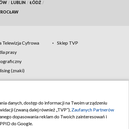
KÓW
/
LUBLIN
/
ŁÓDŹ
/
ROCŁAW
 Telewizja Cyfrowa
Sklep TVP
la prasy
tograficzny
sing (znaki)
klamy
Kontakt
rania danych, dostęp do informacji na Twoim urządzeniu
idacji (zwaną dalej również „TVP”),
Zaufanych Partnerów
anego dopasowania reklam do Twoich zainteresowań i
a PPID do Google.