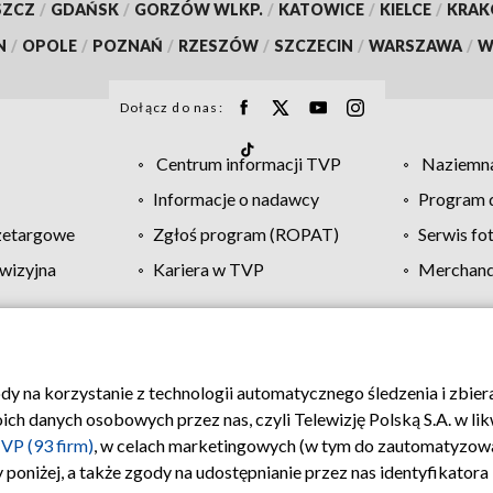
SZCZ
/
GDAŃSK
/
GORZÓW WLKP.
/
KATOWICE
/
KIELCE
/
KRA
N
/
OPOLE
/
POZNAŃ
/
RZESZÓW
/
SZCZECIN
/
WARSZAWA
/
W
Dołącz do nas:
Centrum informacji TVP
Naziemna
Informacje o nadawcy
Program d
zetargowe
Zgłoś program (ROPAT)
Serwis fo
wizyjna
Kariera w TVP
Merchandi
Polityka prywatności
Moje zgody
Pomoc
Biuro re
ody na korzystanie z technologii automatycznego śledzenia i zbie
 danych osobowych przez nas, czyli Telewizję Polską S.A. w likw
VP (93 firm)
, w celach marketingowych (w tym do zautomatyzow
 poniżej, a także zgody na udostępnianie przez nas identyfikator