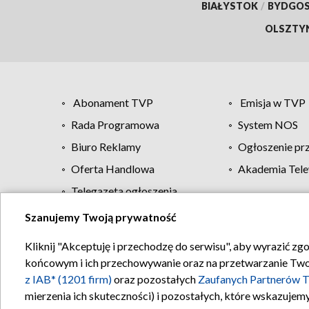
BIAŁYSTOK
/
BYDGO
OLSZTY
Abonament TVP
Emisja w TVP
Rada Programowa
System NOS
Biuro Reklamy
Ogłoszenie pr
Oferta Handlowa
Akademia Tele
Telegazeta ogłoszenia
Szanujemy Twoją prywatność
Regulamin TVP
Kliknij "Akceptuję i przechodzę do serwisu", aby wyrazić zg
końcowym i ich przechowywanie oraz na przetwarzanie Twoich
z IAB* (1201 firm)
oraz pozostałych
Zaufanych Partnerów T
mierzenia ich skuteczności) i pozostałych, które wskazujemy