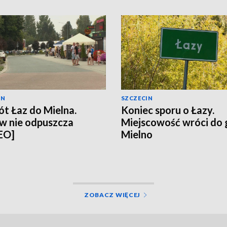
IN
SZCZECIN
t Łaz do Mielna.
Koniec sporu o Łazy.
w nie odpuszcza
Miejscowość wróci do
EO]
Mielno
ZOBACZ WIĘCEJ