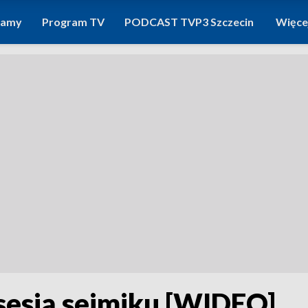
ramy
Program TV
PODCAST TVP3 Szczecin
Więce
 sesją sejmiku [WIDEO]