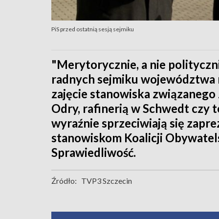
PiS przed ostatnią sesją sejmiku
"Merytorycznie, a nie politycz
radnych sejmiku województwa r
zajęcie stanowiska związanego
Odry, rafinerią w Schwedt czy
wyraźnie sprzeciwiają się zapr
stanowiskom Koalicji Obywatels
Sprawiedliwość.
Źródło:
TVP3 Szczecin